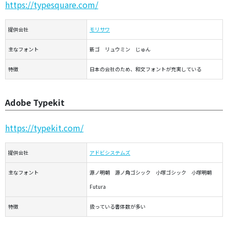
https://typesquare.com/
提供会社
モリサワ
主なフォント
新ゴ リュウミン じゅん
特徴
日本の会社のため、和文フォントが充実している
Adobe Typekit
https://typekit.com/
提供会社
アドビシステムズ
主なフォント
源ノ明朝 源ノ角ゴシック 小塚ゴシック 小塚明朝
Futura
特徴
扱っている書体数が多い