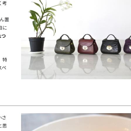
く考
ん置
目に
れつ
。
、特
スペ
小さ
と思