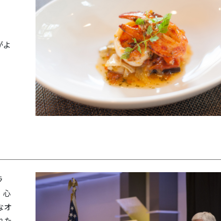
、
がよ
ラ
・心
なオ
れた