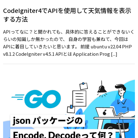
CodeIgniter4でAPIを使用して天気情報を表示
する方法
APIってなに？と聞かれても、具体的に答えることができないく
らいの知識しか無かったので、 自身の学習も兼ねて、今回は
APIに着目していきたいと思います。 前提 ubuntu v22.04 PHP
v8.1.2 CodeIgniter v4.5.1 APIとは Application Prog [...]