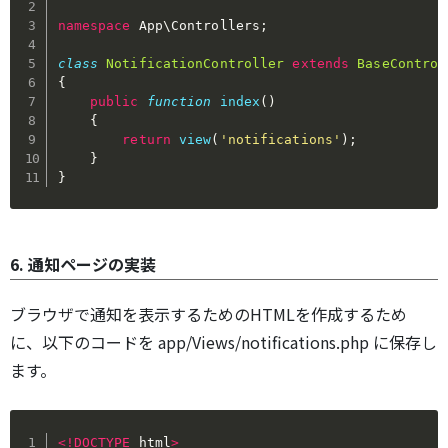
namespace
App
\
Controllers
;
class
NotificationController
extends
BaseControl
{
public
function
index
(
)
{
return
view
(
'notifications'
)
;
}
}
6. 通知ページの実装
ブラウザで通知を表示するためのHTMLを作成するため
に、以下のコードを app/Views/notifications.php に保存し
ます。
<
!
DOCTYPE
 html
>