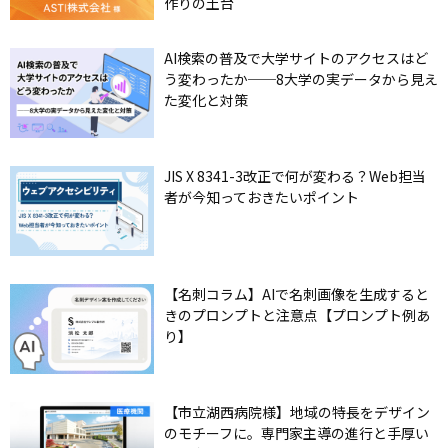
作りの土台
AI検索の普及で大学サイトのアクセスはど
う変わったか──8大学の実データから見え
た変化と対策
JIS X 8341-3改正で何が変わる？Web担当
者が今知っておきたいポイント
【名刺コラム】AIで名刺画像を生成すると
きのプロンプトと注意点【プロンプト例あ
り】
【市立湖西病院様】地域の特長をデザイン
のモチーフに。専門家主導の進行と手厚い