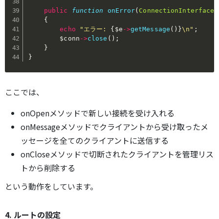
public
function
onError
(
ConnectionInterface
{
echo
"エラー: 
{
$e
->
getMessage
(
)
}
\n"
;
$conn
->
close
(
)
;
}
}
ここでは、
onOpenメソッドで新しい接続を受け入れる
onMessageメソッドでクライアントから受け取ったメ
ッセージを全てのクライアントに送信する
onCloseメソッドで切断されたクライアントを管理リス
トから削除する
という動作をしています。
4. ルートの設定