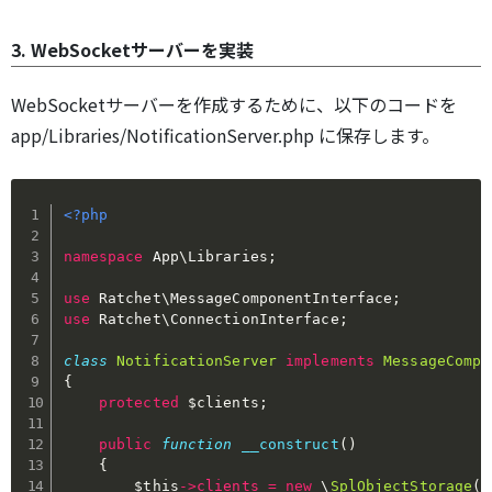
3. WebSocketサーバーを実装
WebSocketサーバーを作成するために、以下のコードを
app/Libraries/NotificationServer.php に保存します。
<?php
namespace
App
\
Libraries
;
use
Ratchet
\
MessageComponentInterface
;
use
Ratchet
\
ConnectionInterface
;
class
NotificationServer
implements
MessageCompo
{
protected
$clients
;
public
function
__construct
(
)
{
$this
->
clients
=
new
\
SplObjectStorage
(
)