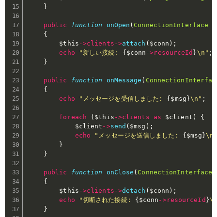
}
public
function
onOpen
(
ConnectionInterface
$
{
$this
->
clients
->
attach
(
$conn
)
;
echo
"新しい接続: 
{
$conn
->
resourceId
}
\n"
;
}
public
function
onMessage
(
ConnectionInterfac
{
echo
"メッセージを受信しました: 
{
$msg
}
\n"
;
foreach
(
$this
->
clients
as
$client
)
{
$client
->
send
(
$msg
)
;
echo
"メッセージを送信しました: 
{
$msg
}
\n
}
}
public
function
onClose
(
ConnectionInterface
{
$this
->
clients
->
detach
(
$conn
)
;
echo
"切断された接続: 
{
$conn
->
resourceId
}
\
}