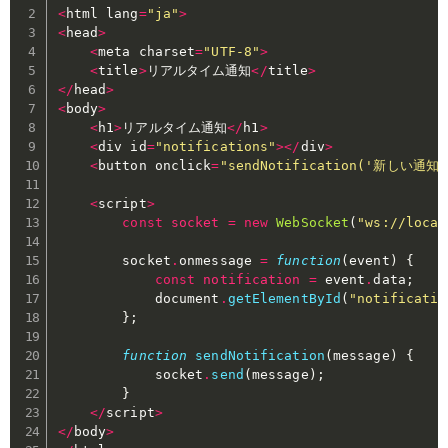
<
html lang
=
"ja"
>
<
head
>
<
meta charset
=
"UTF-8"
>
<
title
>
リアルタイム通知
<
/
title
>
<
/
head
>
<
body
>
<
h1
>
リアルタイム通知
<
/
h1
>
<
div id
=
"notifications"
>
<
/
div
>
<
button onclick
=
"sendNotification('新しい通知
<
script
>
const
socket
=
new
WebSocket
(
"ws://local
        socket
.
onmessage 
=
function
(
event
)
{
const
notification
=
 event
.
data
;
            document
.
getElementById
(
"notificatio
}
;
function
sendNotification
(
message
)
{
            socket
.
send
(
message
)
;
}
<
/
script
>
<
/
body
>