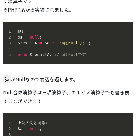
す演算子です。
※PHP7系から実装されました。
$a
=
null
;
$resultA
=
$a
??
'aはNullです'
;
echo
$resultA
;
// aはNullです
$a
がNullなので右辺を返します。
Null合体演算子は三項演算子、エルビス演算子でも書き表
すことができます。
$a
=
null
;