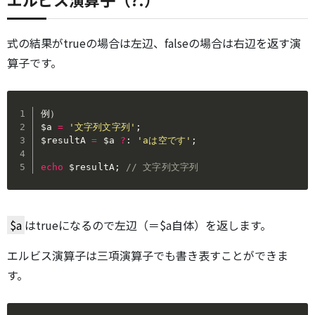
式の結果がtrueの場合は左辺、falseの場合は右辺を返す演
算子です。
$a
=
'文字列文字列'
;
$resultA
=
$a
?
:
'aは空です'
;
echo
$resultA
;
// 文字列文字列
$a
はtrueになるので左辺（＝$a自体）を返します。
エルビス演算子は三項演算子でも書き表すことができま
す。