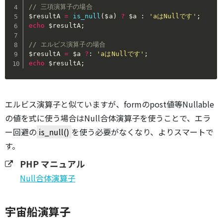
// 三項演算子の場合
$resultA
=
is_null
(
$a
)
?
$a
:
'aはNullです'
;
echo
$resultA
;
// エルビス演算子の場合
$resultA
=
$a
?
:
'aはNullです'
;
echo
$resultA
;
エルビス演算子と似ていますが、formのpost値等Nullable
の値を式に使う場合はNull合体演算子を使うことで、エラ
ー回避の
is_null()
を使う必要がなくなり、よりスマートで
す。
PHP マニュアル
Null合体演算子
宇宙船演算子