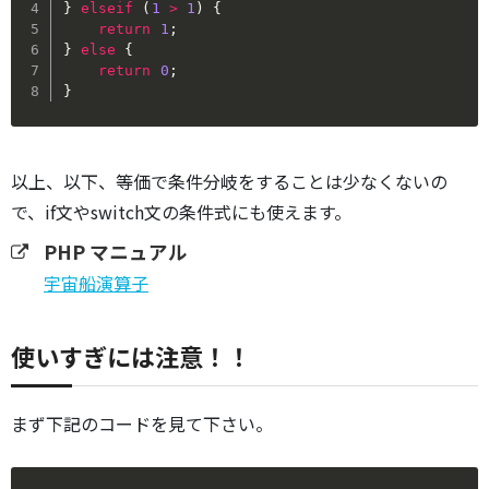
}
elseif
(
1
>
1
)
{
return
1
;
}
else
{
return
0
;
}
以上、以下、等価で条件分岐をすることは少なくないの
で、if文やswitch文の条件式にも使えます。
PHP マニュアル
宇宙船演算子
使いすぎには注意！！
まず下記のコードを見て下さい。