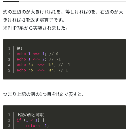
式の左辺のが大きければ1を、等しければ0を、右辺のが大
きければ-1を返す演算子です。
※PHP7系から実装されました。
echo
1
<=>
1
;
// 0
echo
1
<=>
2
;
// -1
echo
'a'
<=>
'b'
;
// -1
echo
'b'
<=>
'a'
;
// 1
つまり上記の例の1つ目をif文で表すと、
if
(
1
<
1
)
{
return
-
1
;