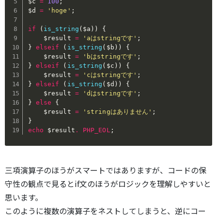
$c
=
100
;
$d
=
'hoge'
;
if
(
is_string
(
$a
)
)
{
$result
=
'aはstringです'
;
}
elseif
(
is_string
(
$b
)
)
{
$result
=
'bはstringです'
;
}
elseif
(
is_string
(
$c
)
)
{
$result
=
'cはstringです'
;
}
elseif
(
is_string
(
$d
)
)
{
$result
=
'dはstringです'
;
}
else
{
$result
=
'stringはありません'
;
}
echo
$result
.
PHP_EOL
;
三項演算子のほうがスマートではありますが、コードの保
守性の観点で見るとif文のほうがロジックを理解しやすいと
思います。
このように複数の演算子をネストしてしまうと、逆にコー