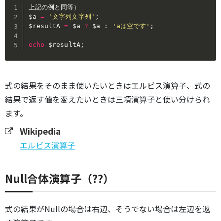
$a
=
'文字列文字列'
;
$resultA
=
$a
?
$a
:
'aは空です'
;
echo
$resultA
;
式の結果をそのまま使いたいときはエルビス演算子、式の
結果で返す値を変えたいときは三項演算子と使い分けられ
ます。
Wikipedia
エルビス演算子
Null合体演算子（??）
式の結果がNullの場合は右辺、そうでない場合は左辺を返