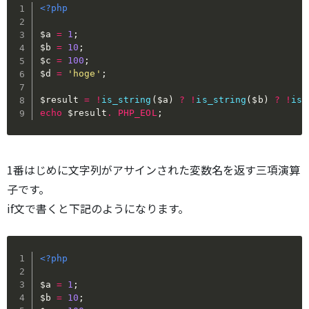
<?php
$a
=
1
;
$b
=
10
;
$c
=
100
;
$d
=
'hoge'
;
$result
=
!
is_string
(
$a
)
?
!
is_string
(
$b
)
?
!
is_
echo
$result
.
PHP_EOL
;
1番はじめに文字列がアサインされた変数名を返す三項演算
子です。
if文で書くと下記のようになります。
<?php
$a
=
1
;
$b
=
10
;