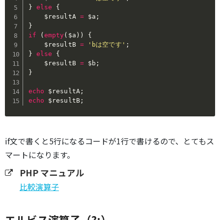
}
else
{
$resultA
=
$a
;
}
if
(
empty
(
$a
)
)
{
$resultB
=
'bは空です'
;
}
else
{
$resultB
=
$b
;
}
echo
$resultA
;
echo
$resultB
;
if文で書くと5行になるコードが1行で書けるので、とてもス
マートになります。
PHP マニュアル
比較演算子
エルビス演算子（?:）