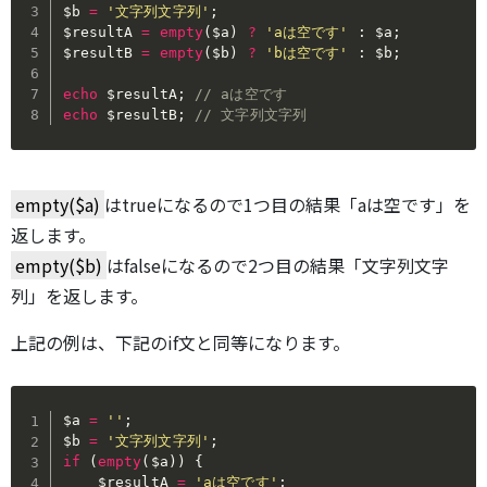
$b
=
'文字列文字列'
;
$resultA
=
empty
(
$a
)
?
'aは空です'
:
$a
;
$resultB
=
empty
(
$b
)
?
'bは空です'
:
$b
;
echo
$resultA
;
// aは空です
echo
$resultB
;
// 文字列文字列
empty($a)
はtrueになるので1つ目の結果「aは空です」を
返します。
empty($b)
はfalseになるので2つ目の結果「文字列文字
列」を返します。
上記の例は、下記のif文と同等になります。
$a
=
''
;
$b
=
'文字列文字列'
;
if
(
empty
(
$a
)
)
{
$resultA
=
'aは空です'
;