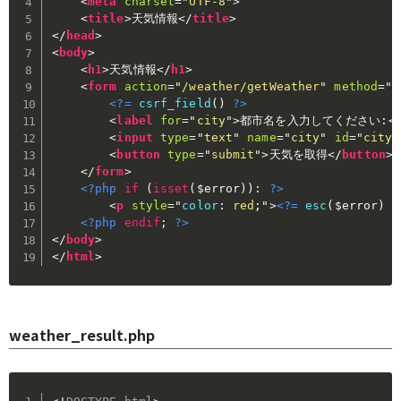
<
meta
charset
=
"
UTF-8
"
>
<
title
>
天気情報
</
title
>
</
head
>
<
body
>
<
h1
>
天気情報
</
h1
>
<
form
action
=
"
/weather/getWeather
"
method
=
"
p
<?=
csrf_field
(
)
?>
<
label
for
=
"
city
"
>
都市名を入力してください:
<
<
input
type
=
"
text
"
name
=
"
city
"
id
=
"
city
"
<
button
type
=
"
submit
"
>
天気を取得
</
button
>
</
form
>
<?php
if
(
isset
(
$error
)
)
:
?>
<
p
style
=
"
color
:
 red
;
"
>
<?=
esc
(
$error
)
?
<?php
endif
;
?>
</
body
>
</
html
>
weather_result.php