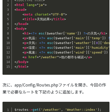
<!
DOCTYPE
html
>
<
html
lang
=
"
ja
"
>
<
head
>
<
meta
charset
=
"
UTF-8
"
>
<
title
>
天気結果
</
title
>
</
head
>
<
body
>
<
h1
>
<?=
esc
(
$weather
[
'name'
]
)
?>
の天気
</
h1
>
<
p
>
気温: 
<?=
esc
(
$weather
[
'main'
]
[
'temp'
]
)
?
<
p
>
天気: 
<?=
esc
(
$weather
[
'weather'
]
[
0
]
[
'des
<
p
>
湿度: 
<?=
esc
(
$weather
[
'main'
]
[
'humidity'
<
p
>
風速: 
<?=
esc
(
$weather
[
'wind'
]
[
'speed'
]
)
<
a
href
=
"
/weather
"
>
他の都市を確認
</
a
>
</
body
>
</
html
>
次に、app/Config/Routes.phpファイルを開き、今回の作
業で必要なルートを下記のように追加します。
$routes
->
get
(
'/weather'
,
'Weather::index'
)
;