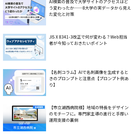
AI検索の普及で大学サイトのアクセスはど
う変わったか──8大学の実データから見え
た変化と対策
JIS X 8341-3改正で何が変わる？Web担当
者が今知っておきたいポイント
【名刺コラム】AIで名刺画像を生成すると
きのプロンプトと注意点【プロンプト例あ
り】
【市立湖西病院様】地域の特長をデザイン
のモチーフに。専門家主導の進行と手厚い
運用支援の裏側