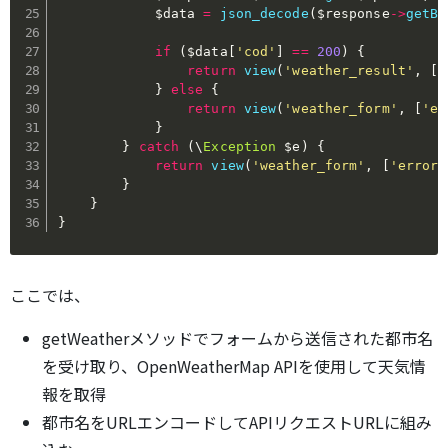
$data
=
json_decode
(
$response
->
getBo
if
(
$data
[
'cod'
]
==
200
)
{
return
view
(
'weather_result'
,
[
'
}
else
{
return
view
(
'weather_form'
,
[
'er
}
}
catch
(
\
Exception
$e
)
{
return
view
(
'weather_form'
,
[
'error'
}
}
}
ここでは、
getWeatherメソッドでフォームから送信された都市名
を受け取り、OpenWeatherMap APIを使用して天気情
報を取得
都市名をURLエンコードしてAPIリクエストURLに組み