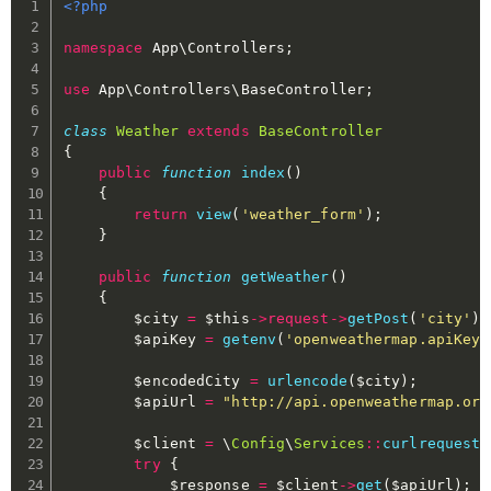
<?php
namespace
App
\
Controllers
;
use
App
\
Controllers
\
BaseController
;
class
Weather
extends
BaseController
{
public
function
index
(
)
{
return
view
(
'weather_form'
)
;
}
public
function
getWeather
(
)
{
$city
=
$this
->
request
->
getPost
(
'city'
)
;
$apiKey
=
getenv
(
'openweathermap.apiKey'
$encodedCity
=
urlencode
(
$city
)
;
$apiUrl
=
"http://api.openweathermap.org
$client
=
\
Config
\
Services
::
curlrequest
(
try
{
$response
=
$client
->
get
(
$apiUrl
)
;