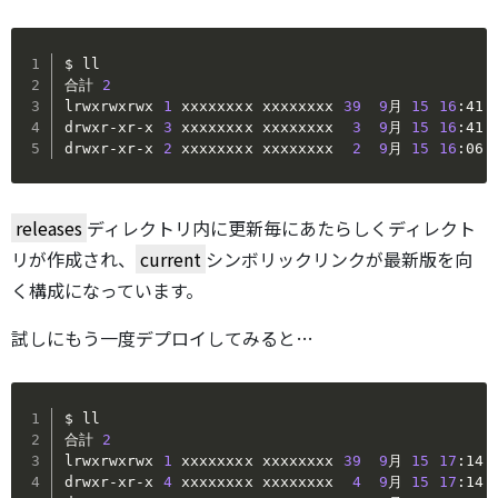
$ ll

合計 
2
lrwxrwxrwx 
1
 xxxxxxxx xxxxxxxx 
39
9
月 
15
16
:41 
drwxr-xr-x 
3
 xxxxxxxx xxxxxxxx  
3
9
月 
15
16
:41 
drwxr-xr-x 
2
 xxxxxxxx xxxxxxxx  
2
9
月 
15
16
:06 
releases
ディレクトリ内に更新毎にあたらしくディレクト
リが作成され、
current
シンボリックリンクが最新版を向
く構成になっています。
試しにもう一度デプロイしてみると…
$ ll

合計 
2
lrwxrwxrwx 
1
 xxxxxxxx xxxxxxxx 
39
9
月 
15
17
:14 
drwxr-xr-x 
4
 xxxxxxxx xxxxxxxx  
4
9
月 
15
17
:14 