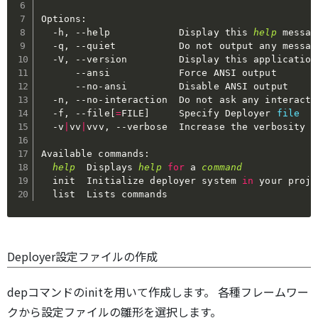
Options:

  -h, 
--help
            Display this 
help
 message
  -q, 
--quiet
           Do not output any message
  -V, 
--version
         Display this application 
--ansi
            Force ANSI output

      --no-ansi         Disable ANSI output

  -n, --no-interaction  Do not ask any interactiv
  -f, --file
[
=
FILE
]
     Specify Deployer 
file
  -v
|
vv
|
vvv, 
--verbose
  Increase the verbosity o
Available commands:

help
  Displays 
help
for
 a 
command
  init  Initialize deployer system 
in
 your projec
  list  Lists commands
Deployer設定ファイルの作成
depコマンドのinitを用いて作成します。 各種フレームワー
クから設定ファイルの雛形を選択します。