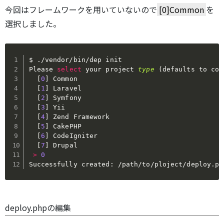
今回はフレームワークを用いていないので
[0]Common
を
選択しました。
$ ./vendor/bin/dep init

Please 
select
 your project 
type
(
defaults to com
[
0
]
 Common

[
1
]
 Laravel

[
2
]
 Symfony

[
3
]
 Yii

[
4
]
 Zend Framework

[
5
]
 CakePHP

[
6
]
 CodeIgniter

[
7
]
 Drupal

>
0
Successfully created: /path/to/ploject/deploy.ph
deploy.phpの編集