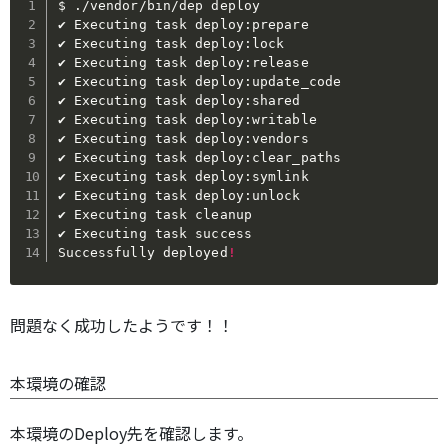
$ ./vendor/bin/dep deploy

✔ Executing task deploy:prepare

✔ Executing task deploy:lock

✔ Executing task deploy:release

✔ Executing task deploy:update_code

✔ Executing task deploy:shared

✔ Executing task deploy:writable

✔ Executing task deploy:vendors

✔ Executing task deploy:clear_paths

✔ Executing task deploy:symlink

✔ Executing task deploy:unlock

✔ Executing task cleanup

✔ Executing task success

Successfully deployed
!
問題なく成功したようです！！
本環境の確認
本環境のDeploy先を確認します。