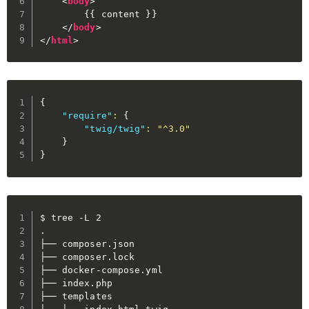
<
body
>
        {{ content }}

</
body
>
</
html
>
{
"require"
:
{
"twig/twig"
:
"^3.0"
}
}
$ tree -L 2

.

├── composer.json

├── composer.lock

├── docker-compose.yml

├── index.php

├── templates
