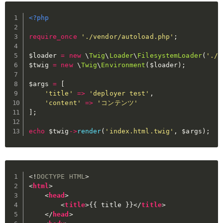
<?php
require_once
'./vendor/autoload.php'
;
$loader
=
new
\
Twig
\
Loader
\
FilesystemLoader
(
'./t
$twig
=
new
\
Twig
\
Environment
(
$loader
)
;
$args
=
[
'title'
=>
'deployer test'
,
'content'
=>
'コンテンツ'
]
;
echo
$twig
->
render
(
'index.html.twig'
,
$args
)
;
<!
DOCTYPE
HTML
>
<
html
>
<
head
>
<
title
>
{{ title }}
</
title
>
</
head
>