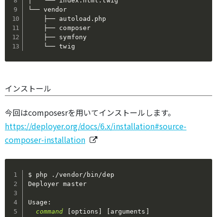
│   └── index.html.twig

└── vendor

    ├── autoload.php

    ├── composer

    ├── symfony

    └── twig
インストール
今回はcomposesrを用いてインストールします。
https://deployer.org/docs/6.x/installation#source-
composer-installation
$ php ./vendor/bin/dep

Deployer master

Usage:

command
[
options
]
[
arguments
]