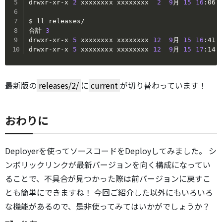
drwxr-xr-x 
2
 xxxxxxxx xxxxxxxx  
2
9
月 
15
16
:06 s
$ ll releases/

合計 
3
drwxr-xr-x 
5
 xxxxxxxx xxxxxxxx 
12
9
月 
15
16
:41 
drwxr-xr-x 
5
 xxxxxxxx xxxxxxxx 
12
9
月 
15
17
:14 
最新版の
releases/2/
に
current
が切り替わっています！
おわりに
Deployerを使ってソースコードをDeployしてみました。 シ
ンボリックリンクが最新バージョンを向く構成になってい
ることで、不具合が見つかった際は前バージョンに戻すこ
とも簡単にできますね！ 今回ご紹介した以外にもいろいろ
な機能があるので、是非使ってみてはいかがでしょうか？