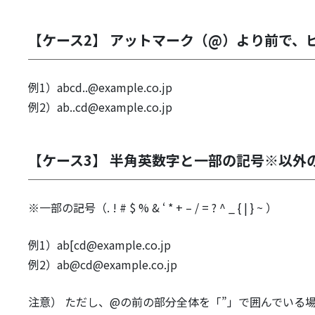
【ケース2】 アットマーク（@）より前で、ピリ
例1）abcd..@example.co.jp
例2）ab..cd@example.co.jp
【ケース3】 半角英数字と一部の記号※以外
※一部の記号（. ! # $ % & ‘ * + – / = ? ^ _ { | } ~ ）
例1）ab[cd@example.co.jp
例2）ab@cd@example.co.jp
注意） ただし、@の前の部分全体を「”」で囲んでいる場合は許可