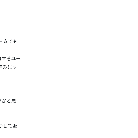
ームでも
力するユー
組みにす
いかと思
かせてあ