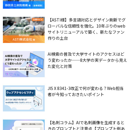
【ASTI様】多言語対応とデザイン刷新でグ
ローバルな信頼性を強化。10年ぶりのweb
サイトリニューアルで築く、新たなファン
作りの土台
AI検索の普及で大学サイトのアクセスはど
う変わったか──8大学の実データから見え
た変化と対策
JIS X 8341-3改正で何が変わる？Web担当
者が今知っておきたいポイント
【名刺コラム】AIで名刺画像を生成すると
きのプロンプトと注意点【プロンプト例あ