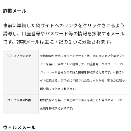
詐欺メール
事前に準備した偽サイトへのリンクをクリックさせるよう
誘導し、口座番号やパスワード等の情報を搾取するメール
です。詐欺メールは主に下記の２つに分類されます。
（１）フィッシング
金融機関や大手ショッピングサイト等、認知度の高い企業やブラ
ンドを装い、偽サイトに誘導して、口座番号、パスワード、クレ
ジットカード番号などの個人情報を搾取する行為です。本物のサ
イトに見えるよう巧妙に作成された偽サイトから、明らかに嘘っ
ぽい偽サイトまであります。
（２）ビジネス詐欺
取引先などを装って実在のビジネスを演出した偽りのメールで、
金銭を搾取する手法です。
ウィルスメール