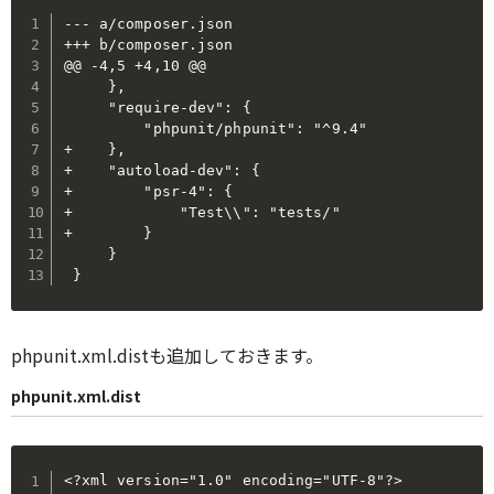
--- a/composer.json

+++ b/composer.json

@@ -4,5 +4,10 @@

     },

     "require-dev": {

         "phpunit/phpunit": "^9.4"

+    },

+    "autoload-dev": {

+        "psr-4": {

+            "Test\\": "tests/"

+        }

     }

 }
phpunit.xml.distも追加しておきます。
phpunit.xml.dist
<?xml version="1.0" encoding="UTF-8"?>
