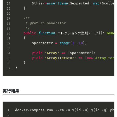
$this
->
assertSame
(
$expected
,
map
(
$collec
}
/**

     * @return Generator

     */
public
function
 コレクションの型別データ
(
)
:
Gene
{
$parameter
=
range
(
1
,
10
)
;
yield
'Array'
=>
[
$parameter
]
;
yield
'ArrayIterator'
=>
[
new
ArrayItera
}
}
実行結果
docker-compose run --rm -u $(id -u):$(id -g) php