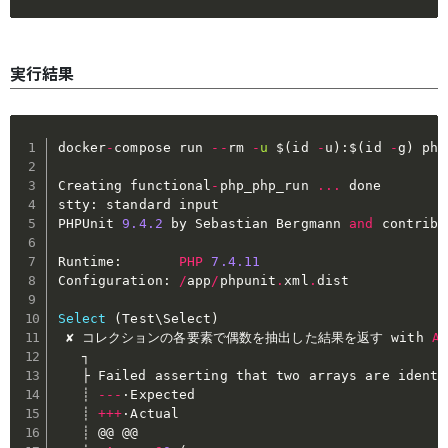
実行結果
docker
-
compose run 
--
rm 
-
u
 $
(
id 
-
u
)
:
$
(
id 
-
g
)
 php
Creating functional
-
php_php_run 
...
 done

stty
:
 standard input

PHPUnit 
9.4
.2
 by Sebastian Bergmann 
and
 contribu
Runtime
:
PHP
7.4
.11
Configuration
:
/
app
/
phpunit
.
xml
.
dist

Select
(
Test\Select
)
 ✘ コレクションの各要素で偶数を抽出した結果を返す with 
Ar
   ┐

   ├ Failed asserting that two arrays are identi
   ┊ 
--
-
·Expected

   ┊ 
++
+
·Actual

   ┊ @@ @@
