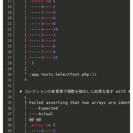
   ┊  
Array
&
0
(
   ┊ 
-
····
0
·
=>
·
2
   ┊ 
-
····
1
·
=>
·
4
   ┊ 
-
····
2
·
=>
·
6
   ┊ 
-
····
3
·
=>
·
8
   ┊ 
-
····
4
·
=>
·
10
   ┊ 
+
····
1
·
=>
·
2
   ┊ 
+
····
3
·
=>
·
4
   ┊ 
+
····
5
·
=>
·
6
   ┊ 
+
····
7
·
=>
·
8
   ┊ 
+
····
9
·
=>
·
10
   ┊  
)
   │

   ╵ 
/
app
/
tests
/
SelectTest
.
php
:
24
   ┴

 ✘ コレクションの各要素で偶数を抽出した結果を返す with Array
   ┐

   ├ Failed asserting that two arrays are identi
   ┊ 
--
-
·Expected

   ┊ 
++
+
·Actual

   ┊ @@ @@

   ┊  
Array
&
0
(
   ┊ 
-
····
0
·
=>
·
2