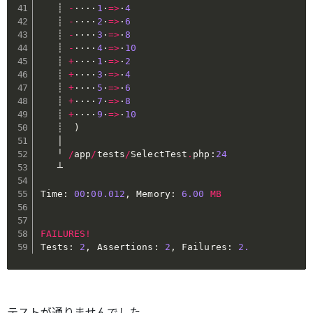
   ┊ 
-
····
1
·
=>
·
4
   ┊ 
-
····
2
·
=>
·
6
   ┊ 
-
····
3
·
=>
·
8
   ┊ 
-
····
4
·
=>
·
10
   ┊ 
+
····
1
·
=>
·
2
   ┊ 
+
····
3
·
=>
·
4
   ┊ 
+
····
5
·
=>
·
6
   ┊ 
+
····
7
·
=>
·
8
   ┊ 
+
····
9
·
=>
·
10
   ┊  
)
   │

   ╵ 
/
app
/
tests
/
SelectTest
.
php
:
24
   ┴

Time
:
00
:
00.012
,
Memory
:
6.00
MB
FAILURES
!
Tests
:
2
,
Assertions
:
2
,
Failures
:
2.
テストが通りませんでした。