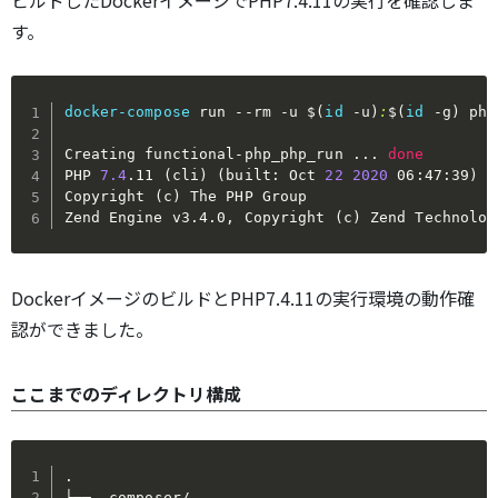
ビルドしたDockerイメージでPHP7.4.11の実行を確認しま
す。
docker-compose
 run 
--rm
-u
$(
id
-u
)
:
$(
id
-g
)
 php
Creating functional-php_php_run 
..
. 
done
PHP 
7.4
.11 
(
cli
)
(
built: Oct 
22
2020
 06:47:39
)
(
Copyright 
(
c
)
 The PHP Group

Zend Engine v3.4.0, Copyright 
(
c
)
 Zend Technolog
DockerイメージのビルドとPHP7.4.11の実行環境の動作確
認ができました。
ここまでのディレクトリ構成
.

├── .composer/
