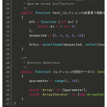
     * @param mixed $collection

     */
public
function
 test_コレクションの各要素で偶数
{
$fn
=
function
(
int
$v
)
{
return
$v
%
2
===
0
;
}
;
$expected
=
[
2
,
4
,
6
,
8
,
10
]
;
$this
->
assertSame
(
$expected
,
select
(
$col
}
/**

     * @return Generator

     */
public
function
 コレクションの型別データ
(
)
:
Gene
{
$parameter
=
range
(
1
,
10
)
;
yield
'Array'
=>
[
$parameter
]
;
yield
'ArrayIterator'
=>
[
new
ArrayItera
}
}