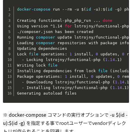
docker-compose
 run 
--rm
-u
$(
id
-u
)
:
$(
id
-g
)
 php
Creating functional-php_php_run 
..
. 
done
Using version ^1.14 
for
 lstrojny/functional-php

./composer.json has been created

Running 
composer
 update lstrojny/functional-php

Loading 
composer
 repositories with package inform
Updating dependencies

Lock 
file
 operations: 
1
 install, 
0
 updates, 
0
 re
  - Locking lstrojny/functional-php 
(
1.14
.1
)
Writing lock 
file
Installing dependencies from lock 
file
(
includin
Package operations: 
1
 install, 
0
 updates, 
0
 remo
  - Downloading lstrojny/functional-php 
(
1.14
.1
)
  - Installing lstrojny/functional-php 
(
1.14
.1
)
:
Generating autoload files
※
docker-compose
コマンドの実行オプションで
-u $(id -
u):$(id -g)
を指定する事でrootユーザーでvendorディレク
トリが作られることを回避します。