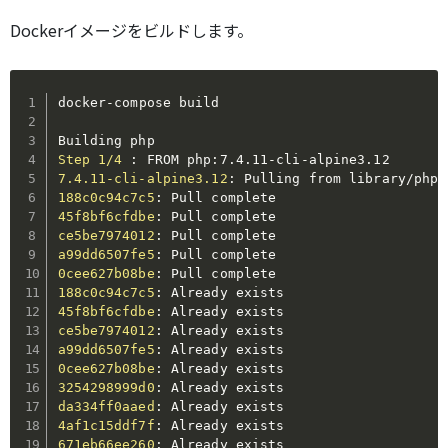
Dockerイメージをビルドします。
docker
-
compose build

Step 1/4
:
 FROM php
:
7.4.11
-
cli
-
7.4.11-cli-alpine3.12
:
188c0c94c7c5
:
45f8bf6cfdbe
:
ce5be7974012
:
a99dd6507fe5
:
0cee627b08be
:
188c0c94c7c5
:
45f8bf6cfdbe
:
ce5be7974012
:
a99dd6507fe5
:
0cee627b08be
:
3254298999d0
:
da334ff0aaed
:
4af1c15ddf7f
:
671eb66ee260
: