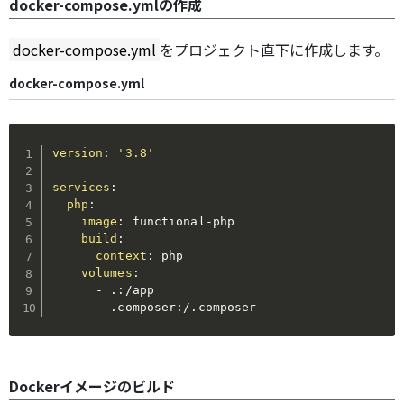
docker-compose.ymlの作成
docker-compose.yml
をプロジェクト直下に作成します。
docker-compose.yml
version
:
'3.8'
services
:
php
:
image
:
 functional
-
php

build
:
context
:
 php

volumes
:
-
 .
:
/app

-
 .composer
:
/.composer
Dockerイメージのビルド