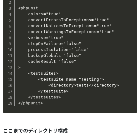
<phpunit

    colors="true"

    convertErrorsToExceptions="true"

    convertNoticesToExceptions="true"

    convertWarningsToExceptions="true"

    verbose="true"

    stopOnFailure="false"

    processIsolation="false"

    backupGlobals="false"

    cacheResult="false"

>

    <testsuites>

        <testsuite name="Testing">

            <directory>tests</directory>

        </testsuite>

    </testsuites>

</phpunit>
ここまでのディレクトリ構成