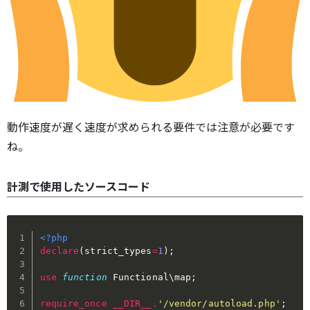
動作速度が遅く速度が求められる要件では注意が必要です
ね。
計測で使用したソースコード
<?php
declare
(
strict_types
=
1
)
;
use
function
Functional
\
map
;
require_once
__DIR__
.
'/vendor/autoload.php'
;