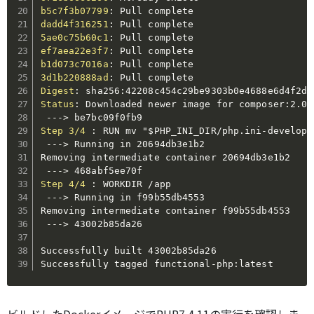
b5c7f3b07799
:
dadd4f316251
:
5ae0c75b60c1
:
ef7aea22e3f7
:
b1d073c7016a
:
3d1b220888ad
:
Digest
:
 sha256
:
Status
:
 Downloaded newer image for composer
:
2.0.3
---
>
Step 3/4
:
 RUN mv "$PHP_INI_DIR/php.ini
-
developm
---
>
 Running in 20694db3e1b2

Removing intermediate container 20694db3e1b2

---
>
Step 4/4
:
 WORKDIR /app

---
>
 Running in f99b55db4553

Removing intermediate container f99b55db4553

---
>
 43002b85da26

Successfully built 43002b85da26

Successfully tagged functional
-
php
:
latest