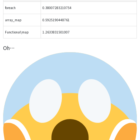
foreach
0.38007283210754
array_map
0.5925190448761
Functional\map
1.2633831501007
Oh…