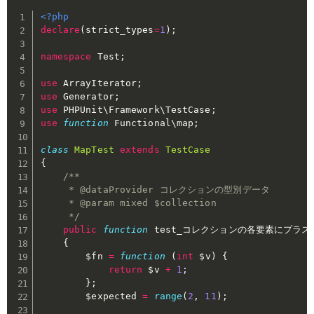
<?php
declare
(
strict_types
=
1
)
;
namespace
Test
;
use
ArrayIterator
;
use
Generator
;
use
PHPUnit
\
Framework
\
TestCase
;
use
function
Functional
\
map
;
class
MapTest
extends
TestCase
{
/**

     * @dataProvider コレクションの型別データ

     * @param mixed $collection

     */
public
function
 test_コレクションの各要素にプラス
{
$fn
=
function
(
int
$v
)
{
return
$v
+
1
;
}
;
$expected
=
range
(
2
,
11
)
;