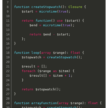
function
createStopwatch
(
)
:
Closure
{
$start
=
microtime
(
true
)
;
return
function
(
)
use
(
$start
)
{
$end
=
microtime
(
true
)
;
return
$end
-
$start
;
}
;
}
function
loop
(
array
$range
)
:
float
{
$stopwatch
=
createStopwatch
(
)
;
$result
=
[
]
;
foreach
(
$range
as
$item
)
{
$result
[
]
=
$item
+
1
;
}
return
$stopwatch
(
)
;
}
function
arrayFunction
(
array
$range
)
:
float
{
$stopwatch
=
createStopwatch
(
)
;