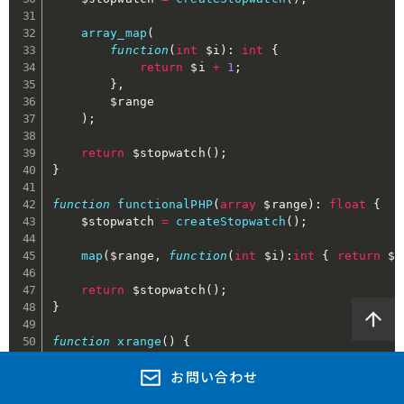
array_map
(
function
(
int
$i
)
:
int
{
return
$i
+
1
;
}
,
$range
)
;
return
$stopwatch
(
)
;
}
function
functionalPHP
(
array
$range
)
:
float
{
$stopwatch
=
createStopwatch
(
)
;
map
(
$range
,
function
(
int
$i
)
:
int
{
return
$i
return
$stopwatch
(
)
;
}
function
xrange
(
)
{
return
range
(
1
,
10000000
)
;
お問い合わせ
}
;