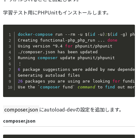
学習テスト用にPHPUnitもインストールします。
docker-compose
 run 
--rm
-u
$(
id
-u
)
:
$(
id
-g
)
 php
Creating functional-php_php_run 
..
. 
done
Using version ^9.4 
for
 phpunit/phpunit

./composer.json has been updated

Running 
composer
 update phpunit/phpunit

6
 package suggestions were added by new dependen
26
 packages you are using are looking 
for
 funding
Use the 
`
composer
 fund
`
command
 to 
find
 out more
composer.json
にautoload-devの設定を追加します。
composer.json