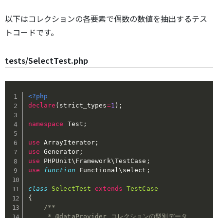
以下はコレクションの各要素で偶数の数値を抽出するテス
トコードです。
tests/SelectTest.php
<?php
declare
(
strict_types
=
1
)
;
namespace
Test
;
use
ArrayIterator
;
use
Generator
;
use
PHPUnit
\
Framework
\
TestCase
;
use
function
Functional
\
select
;
class
SelectTest
extends
TestCase
{
/**

     * @dataProvider コレクションの型別データ
