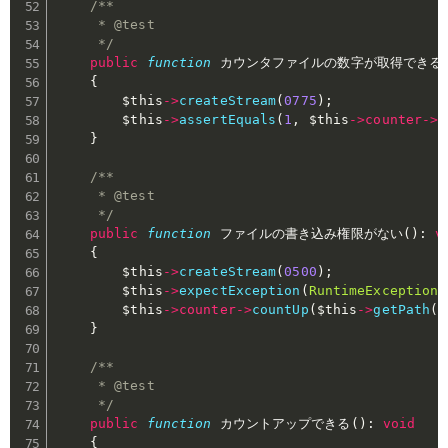
/**

     * @test

     */
public
function
 カウンタファイルの数字が取得できる
{
$this
->
createStream
(
0775
)
;
$this
->
assertEquals
(
1
,
$this
->
counter
->
g
}
/**

     * @test

     */
public
function
 ファイルの書き込み権限がない
(
)
:
v
{
$this
->
createStream
(
0500
)
;
$this
->
expectException
(
RuntimeException
:
$this
->
counter
->
countUp
(
$this
->
getPath
(
)
}
/**

     * @test

     */
public
function
 カウントアップできる
(
)
:
void
{