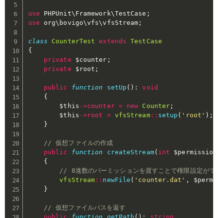
use
PHPUnit
\
Framework
\
TestCase
;
use
org
\
bovigo
\
vfs
\
vfsStream
;
class
CounterTest
extends
TestCase
{
private
$counter
;
private
$root
;
public
function
setUp
(
)
:
void
{
$this
->
counter
=
new
Counter
;
$this
->
root
=
vfsStream
::
setup
(
'root'
)
;
}
// 仮想ファイルの作成
public
function
createStream
(
int
$permission
{
// 8進数のパーミッションを渡すことで権限設定がで
vfsStream
::
newFile
(
'counter.dat'
,
$permi
}
// 仮想ファイルパスを返す
public
function
getPath
(
)
:
string