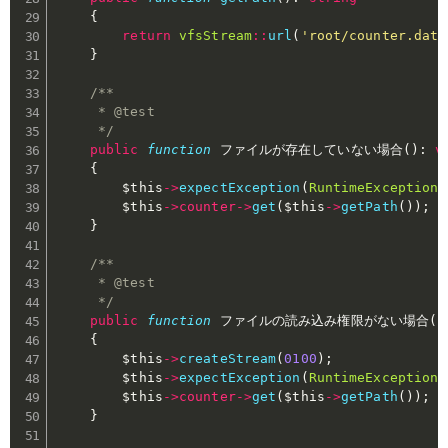
{
return
vfsStream
::
url
(
'root/counter.dat'
}
/**

     * @test

     */
public
function
 ファイルが存在していない場合
(
)
:
v
{
$this
->
expectException
(
RuntimeException
:
$this
->
counter
->
get
(
$this
->
getPath
(
)
)
;
}
/**

     * @test

     */
public
function
 ファイルの読み込み権限がない場合
(
)
{
$this
->
createStream
(
0100
)
;
$this
->
expectException
(
RuntimeException
:
$this
->
counter
->
get
(
$this
->
getPath
(
)
)
;
}