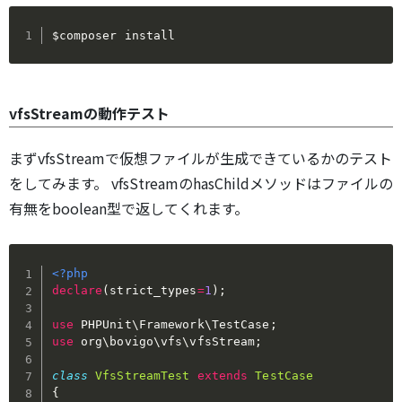
$composer install
vfsStreamの動作テスト
まずvfsStreamで仮想ファイルが生成できているかのテスト
をしてみます。 vfsStreamのhasChildメソッドはファイルの
有無をboolean型で返してくれます。
<?php
declare
(
strict_types
=
1
)
;
use
PHPUnit
\
Framework
\
TestCase
;
use
org
\
bovigo
\
vfs
\
vfsStream
;
class
VfsStreamTest
extends
TestCase
{