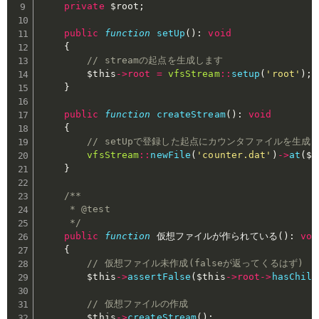
private
$root
;
public
function
setUp
(
)
:
void
{
// streamの起点を生成します
$this
->
root
=
vfsStream
::
setup
(
'root'
)
;
}
public
function
createStream
(
)
:
void
{
// setUpで登録した起点にカウンタファイルを生
vfsStream
::
newFile
(
'counter.dat'
)
->
at
(
$t
}
/**

     * @test

     */
public
function
 仮想ファイルが作られている
(
)
:
voi
{
// 仮想ファイル未作成(falseが返ってくるはず)
$this
->
assertFalse
(
$this
->
root
->
hasChild
// 仮想ファイルの作成
$this
->
createStream
(
)
;