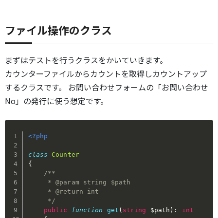
ファイル操作のクラス
まずはテストを行うクラスをかいていきます。
カウンターファイルからカウントを取得しカウントアップ
するクラスです。 お問い合わせフォームの「お問い合わせ
No」の発行に使う想定です。
<?php
class
Counter
{
/**

     * @param string $path

     * @return int

     */
public
function
get
(
string
$path
)
:
int