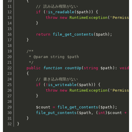
{
// 読み込み権限がない
if
(
!
is_readable
(
$path
)
)
{
throw
new
RuntimeException
(
'Permissi
}
return
file_get_contents
(
$path
)
;
}
/**

     * @param string $path

     */
public
function
countUp
(
string
$path
)
:
void
{
// 書き込み権限がない
if
(
!
is_writeable
(
$path
)
)
{
throw
new
RuntimeException
(
'Permissi
}
$count
=
file_get_contents
(
$path
)
;
file_put_contents
(
$path
,
(
int
)
$count
+
1
}
}