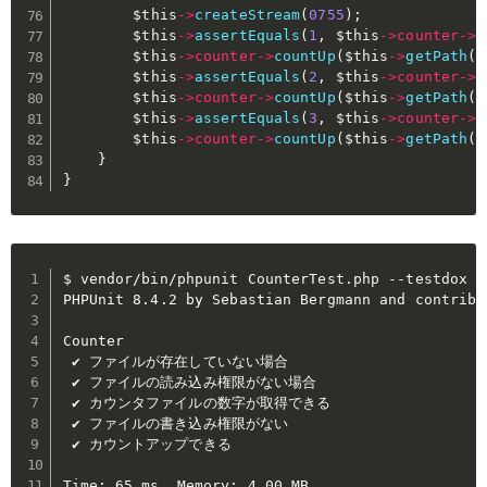
$this
->
createStream
(
0755
)
;
$this
->
assertEquals
(
1
,
$this
->
counter
->
g
$this
->
counter
->
countUp
(
$this
->
getPath
(
)
$this
->
assertEquals
(
2
,
$this
->
counter
->
g
$this
->
counter
->
countUp
(
$this
->
getPath
(
)
$this
->
assertEquals
(
3
,
$this
->
counter
->
g
$this
->
counter
->
countUp
(
$this
->
getPath
(
)
}
}
$ vendor/bin/phpunit CounterTest.php --testdox

PHPUnit 8.4.2 by Sebastian Bergmann and contribut
Counter

 ✔ ファイルが存在していない場合

 ✔ ファイルの読み込み権限がない場合

 ✔ カウンタファイルの数字が取得できる

 ✔ ファイルの書き込み権限がない

 ✔ カウントアップできる

Time: 65 ms, Memory: 4.00 MB
