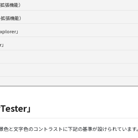
ome拡張機能）
me拡張機能）
lorer」
r」
ester」
慮として背景色と文字色のコントラストに下記の基準が設けられています