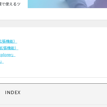
償で使えるツ
me拡張機能）
e拡張機能）
lorer」
r」
INDEX