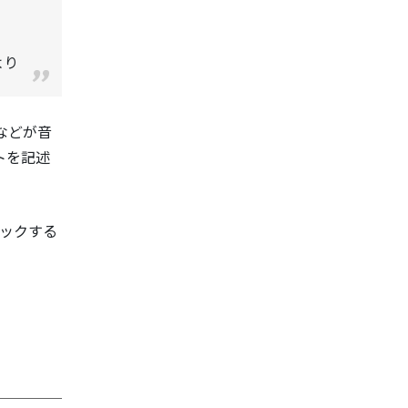
6より
などが音
トを記述
ェックする