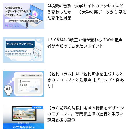
AI検索の普及で大学サイトのアクセスはど
う変わったか──8大学の実データから見え
た変化と対策
JIS X 8341-3改正で何が変わる？Web担当
者が今知っておきたいポイント
【名刺コラム】AIで名刺画像を生成すると
きのプロンプトと注意点【プロンプト例あ
り】
【市立湖西病院様】地域の特長をデザイン
のモチーフに。専門家主導の進行と手厚い
運用支援の裏側