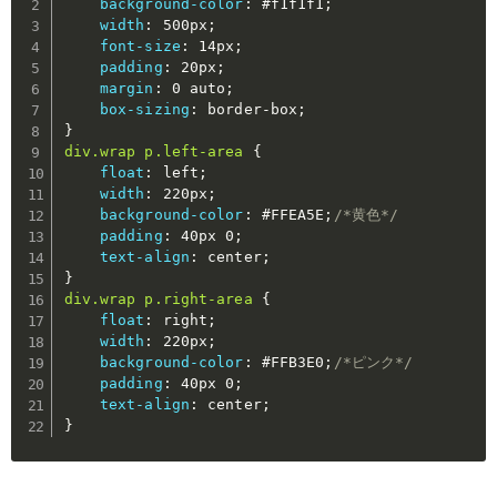
background-color
:
 #f1f1f1
;
width
:
 500px
;
font-size
:
 14px
;
padding
:
 20px
;
margin
:
 0 auto
;
box-sizing
:
 border-box
;
}
div.wrap p.left-area
{
float
:
 left
;
width
:
 220px
;
background-color
:
 #FFEA5E
;
/*黄色*/
padding
:
 40px 0
;
text-align
:
 center
;
}
div.wrap p.right-area
{
float
:
 right
;
width
:
 220px
;
background-color
:
 #FFB3E0
;
/*ピンク*/
padding
:
 40px 0
;
text-align
:
 center
;
}