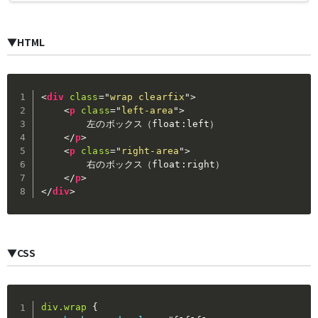
▼HTML
<
div
class
=
"
wrap clearfix
"
>
<
p
class
=
"
left-area
"
>
        左のボックス（float:left）

</
p
>
<
p
class
=
"
right-area
"
>
        右のボックス（float:right）

</
p
>
</
div
>
▼CSS
div.wrap
{