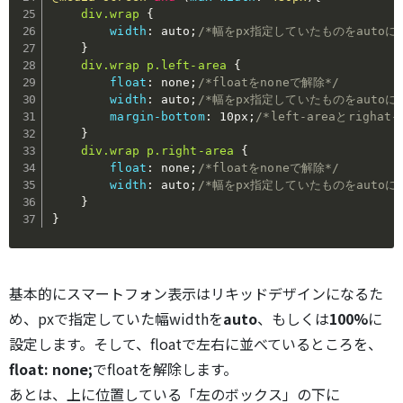
div.wrap
{
width
:
 auto
;
/*幅をpx指定していたものをautoに
}
div.wrap p.left-area
{
float
:
 none
;
/*floatをnoneで解除*/
width
:
 auto
;
/*幅をpx指定していたものをautoに
margin-bottom
:
 10px
;
/*left-areaとrigha
}
div.wrap p.right-area
{
float
:
 none
;
/*floatをnoneで解除*/
width
:
 auto
;
/*幅をpx指定していたものをautoに
}
}
基本的にスマートフォン表示はリキッドデザインになるた
め、pxで指定していた幅widthを
auto
、もしくは
100%
に
設定します。そして、floatで左右に並べているところを、
float: none;
でfloatを解除します。
あとは、上に位置している「左のボックス」の下に