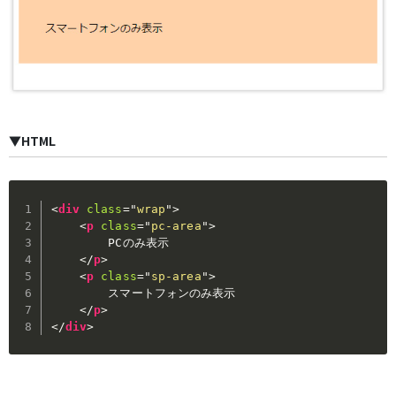
▼HTML
<
div
class
=
"
wrap
"
>
<
p
class
=
"
pc-area
"
>
        PCのみ表示

</
p
>
<
p
class
=
"
sp-area
"
>
        スマートフォンのみ表示

</
p
>
</
div
>