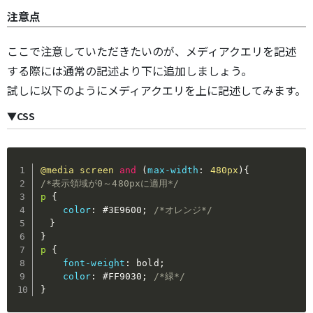
注意点
ここで注意していただきたいのが、メディアクエリを記述
する際には通常の記述より下に追加しましょう。
試しに以下のようにメディアクエリを上に記述してみます。
▼CSS
@media
 screen 
and
(
max-width
:
 480px
)
{
/*表示領域が0～480pxに適用*/
p
{
color
:
 #3E9600
;
/*オレンジ*/
}
}
p
{
font-weight
:
 bold
;
color
:
 #FF9030
;
/*緑*/
}