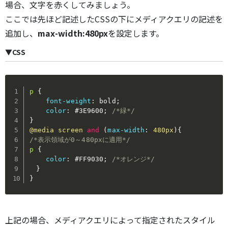
場合、文字を赤くしてみましょう。
ここでは先ほど記述したCSSの下にメディアクエリの記述を
追加し、
max-width:480px
を設定します。
▼CSS
p
{
font-weight
:
 bold
;
color
:
 #3E9600
;
/*緑*/
}
@media
 screen 
and
(
max-width
:
 480px
)
{
/*表示領域が0～480pxに適用*/
p
{
color
:
 #FF9030
;
/*オレンジ*/
}
}
上記の場合、メディアクエリによって指定されたスタイル