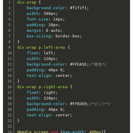
div.wrap
{
background-color
:
 #f1f1f1
;
width
:
 500px
;
font-size
:
 14px
;
padding
:
 20px
;
margin
:
 0 auto
;
box-sizing
:
 border-box
;
}
div.wrap p.left-area
{
float
:
 left
;
width
:
 220px
;
background-color
:
 #FFEA5E
;
/*黄色*/
padding
:
 40px 0
;
text-align
:
 center
;
}
div.wrap p.right-area
{
float
:
 right
;
width
:
 220px
;
background-color
:
 #FFB3E0
;
/*ピンク*/
padding
:
 40px 0
;
text-align
:
 center
;
}
@media
 screen 
and
(
max-width
:
 480px
)
{