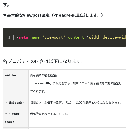
す。
▼基本的なviewport設定（<head>内に記述します。）
<
meta
name
=
”viewport”
content
=
"
width=device-widt
各プロパティの内容は以下になります。
width=
表示領域の幅を設定。
「device-width」に設定をすると端末に合った表示領域を自動で設定し
てくれます。
initial-scale=
初期のズーム倍率を設定。「1.0」は100％表示ということになります。
minimum-
最小倍率を設定するものです。
scale=