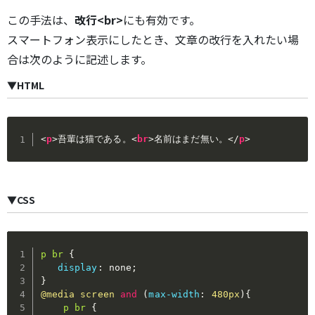
この手法は、
改行<br>
にも有効です。
スマートフォン表示にしたとき、文章の改行を入れたい場
合は次のように記述します。
▼HTML
<
p
>
吾輩は猫である。
<
br
>
名前はまだ無い。
</
p
>
▼CSS
p br
{
display
:
 none
;
}
@media
 screen 
and
(
max-width
:
 480px
)
{
p br
{