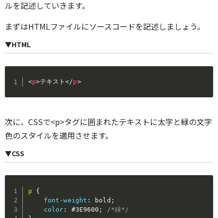
ルを記述していきます。
まずはHTMLファイルにソースコードを記述しましょう。
▼HTML
<
p
>
テキスト
</
p
>
次に、CSSで<p>タグに囲まれたテキストに太字と緑の文字
色のスタイルを適用させます。
▼CSS
p
{
font-weight
:
 bold
;
color
:
 #3E9600
;
/*緑*/