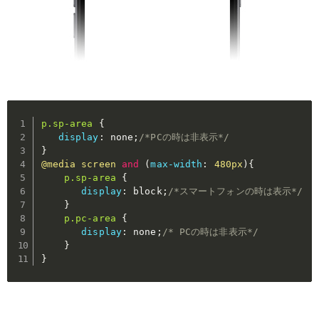
p.sp-area
{
display
:
 none
;
/*PCの時は非表示*/
}
@media
 screen 
and
(
max-width
:
 480px
)
{
p.sp-area
{
display
:
 block
;
/*スマートフォンの時は表示*/
}
p.pc-area
{
display
:
 none
;
/* PCの時は非表示*/
}
}