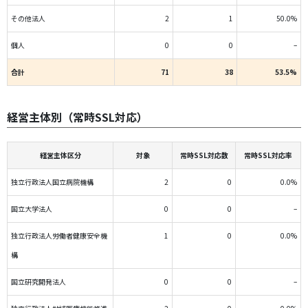
その他法人
2
1
50.0%
個人
0
0
–
合計
71
38
53.5%
経営主体別（常時SSL対応）
経営主体区分
対象
常時SSL対応数
常時SSL対応率
独立行政法人国立病院機構
2
0
0.0%
国立大学法人
0
0
–
独立行政法人労働者健康安全機
1
0
0.0%
構
国立研究開発法人
0
0
–