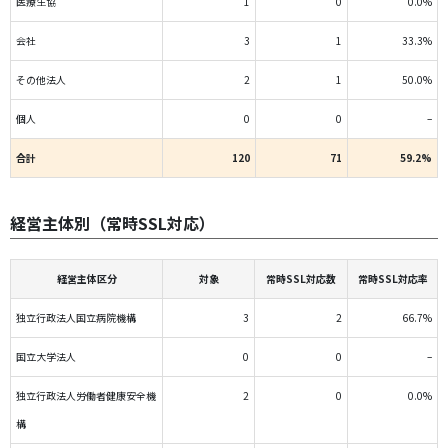
医療生協
1
0
0.0%
会社
3
1
33.3%
その他法人
2
1
50.0%
個人
0
0
–
合計
120
71
59.2%
経営主体別（常時SSL対応）
経営主体区分
対象
常時SSL対応数
常時SSL対応率
独立行政法人国立病院機構
3
2
66.7%
国立大学法人
0
0
–
独立行政法人労働者健康安全機
2
0
0.0%
構