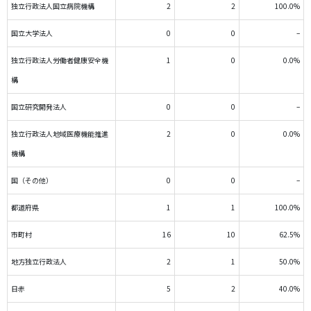
独立行政法人国立病院機構
2
2
100.0%
国立大学法人
0
0
–
独立行政法人労働者健康安全機
1
0
0.0%
構
国立研究開発法人
0
0
–
独立行政法人地域医療機能推進
2
0
0.0%
機構
国（その他）
0
0
–
都道府県
1
1
100.0%
市町村
16
10
62.5%
地方独立行政法人
2
1
50.0%
日赤
5
2
40.0%