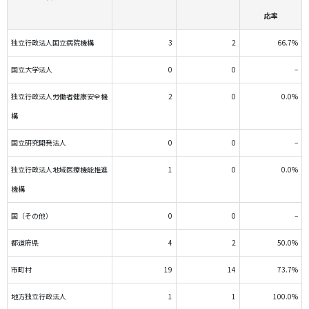
応率
独立行政法人国立病院機構
3
2
66.7%
国立大学法人
0
0
–
独立行政法人労働者健康安全機
2
0
0.0%
構
国立研究開発法人
0
0
–
独立行政法人地域医療機能推進
1
0
0.0%
機構
国（その他）
0
0
–
都道府県
4
2
50.0%
市町村
19
14
73.7%
地方独立行政法人
1
1
100.0%