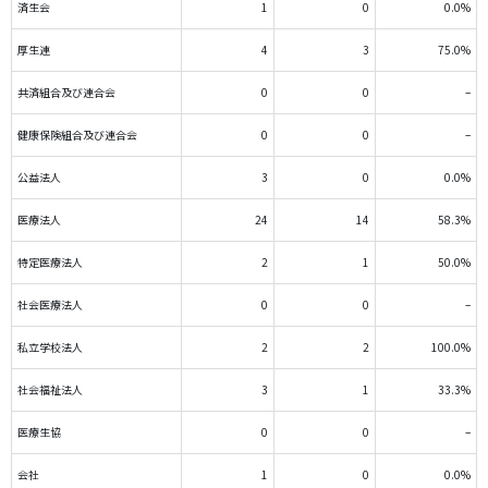
済生会
1
0
0.0%
厚生連
4
3
75.0%
共済組合及び連合会
0
0
–
健康保険組合及び連合会
0
0
–
公益法人
3
0
0.0%
医療法人
24
14
58.3%
特定医療法人
2
1
50.0%
社会医療法人
0
0
–
私立学校法人
2
2
100.0%
社会福祉法人
3
1
33.3%
医療生協
0
0
–
会社
1
0
0.0%