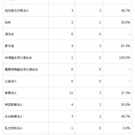
地方独立行政法人
3
2
66.7%
日赤
2
1
50.0%
済生会
0
0
–
厚生連
6
5
83.3%
共済組合及び連合会
1
1
100.0%
健康保険組合及び連合会
0
0
–
公益法人
0
0
–
医療法人
11
3
27.3%
特定医療法人
4
2
50.0%
社会医療法人
3
2
66.7%
私立学校法人
1
0
0.0%