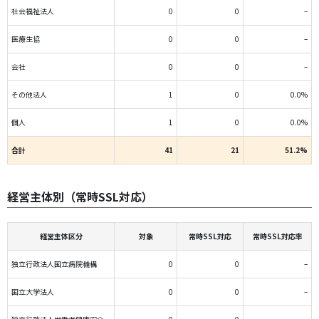
社会福祉法人
0
0
–
医療生協
0
0
–
会社
0
0
–
その他法人
1
0
0.0%
個人
1
0
0.0%
合計
41
21
51.2%
経営主体別（常時SSL対応）
経営主体区分
対象
常時SSL対応
常時SSL対応率
独立行政法人国立病院機構
0
0
–
国立大学法人
0
0
–