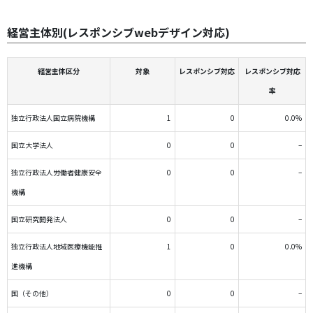
経営主体別(レスポンシブwebデザイン対応)
経営主体区分
対象
レスポンシブ対応
レスポンシブ対応
率
独立行政法人国立病院機構
1
0
0.0%
国立大学法人
0
0
–
独立行政法人労働者健康安全
0
0
–
機構
国立研究開発法人
0
0
–
独立行政法人地域医療機能推
1
0
0.0%
進機構
国（その他）
0
0
–