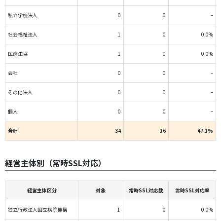
私立学校法人
0
0
–
社会福祉法人
1
0
0.0%
医療生協
1
0
0.0%
会社
0
0
–
その他法人
0
0
–
個人
0
0
–
合計
34
16
47.1%
経営主体別（常時SSL対応）
経営主体区分
対象
常時SSL対応数
常時SSL対応率
独立行政法人国立病院機構
1
0
0.0%