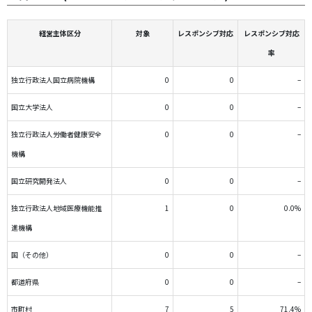
経営主体区分
対象
レスポンシブ対応
レスポンシブ対応
率
独立行政法人国立病院機構
0
0
–
国立大学法人
0
0
–
独立行政法人労働者健康安全
0
0
–
機構
国立研究開発法人
0
0
–
独立行政法人地域医療機能推
1
0
0.0%
進機構
国（その他）
0
0
–
都道府県
0
0
–
市町村
7
5
71.4%