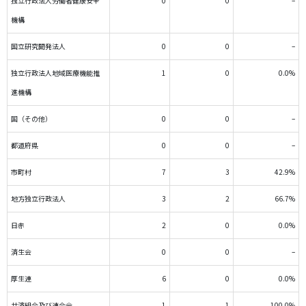
独立行政法人労働者健康安全
0
0
–
機構
国立研究開発法人
0
0
–
独立行政法人地域医療機能推
1
0
0.0%
進機構
国（その他）
0
0
–
都道府県
0
0
–
市町村
7
3
42.9%
地方独立行政法人
3
2
66.7%
日赤
2
0
0.0%
済生会
0
0
–
厚生連
6
0
0.0%
共済組合及び連合会
1
1
100.0%