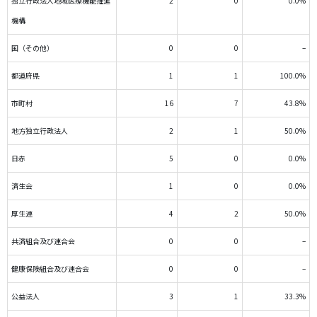
独立行政法人地域医療機能推進
2
0
0.0%
機構
国（その他）
0
0
–
都道府県
1
1
100.0%
市町村
16
7
43.8%
地方独立行政法人
2
1
50.0%
日赤
5
0
0.0%
済生会
1
0
0.0%
厚生連
4
2
50.0%
共済組合及び連合会
0
0
–
健康保険組合及び連合会
0
0
–
公益法人
3
1
33.3%