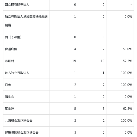
国立研究開発法人
0
0
–
独立行政法人地域医療機能推進
1
0
0.0%
機構
国（その他）
0
0
–
都道府県
4
2
50.0%
市町村
19
10
52.6%
地方独立行政法人
1
1
100.0%
日赤
2
2
100.0%
済生会
1
0
0.0%
厚生連
8
5
62.5%
共済組合及び連合会
2
2
100.0%
健康保険組合及び連合会
3
0
0.0%