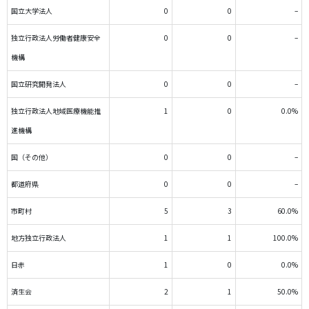
国立大学法人
0
0
–
独立行政法人労働者健康安全
0
0
–
機構
国立研究開発法人
0
0
–
独立行政法人地域医療機能推
1
0
0.0%
進機構
国（その他）
0
0
–
都道府県
0
0
–
市町村
5
3
60.0%
地方独立行政法人
1
1
100.0%
日赤
1
0
0.0%
済生会
2
1
50.0%