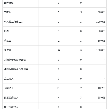
都道府県
0
0
–
市町村
5
3
60.0%
地方独立行政法人
1
1
100.0%
日赤
1
0
0.0%
済生会
2
1
50.0%
厚生連
6
6
100.0%
共済組合及び連合会
0
0
–
健康保険組合及び連合会
0
0
–
公益法人
0
0
–
医療法人
11
2
18.2%
特定医療法人
4
3
75.0%
社会医療法人
0
0
–