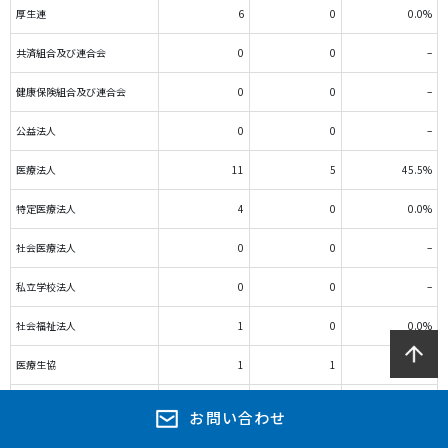
厚生連
6
0
0.0%
共済組合及び連合会
0
0
–
健康保険組合及び連合会
0
0
–
公益法人
0
0
–
医療法人
11
5
45.5%
特定医療法人
4
0
0.0%
社会医療法人
0
0
–
私立学校法人
0
0
–
社会福祉法人
1
0
0.0%
医療生協
1
1
100.0%
会社
0
0
–
お問い合わせ
その他法人
0
0
–