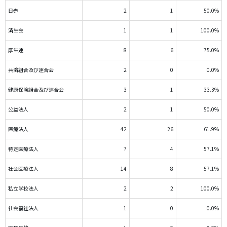
日赤
2
1
50.0%
済生会
1
1
100.0%
厚生連
8
6
75.0%
共済組合及び連合会
2
0
0.0%
健康保険組合及び連合会
3
1
33.3%
公益法人
2
1
50.0%
医療法人
42
26
61.9%
特定医療法人
7
4
57.1%
社会医療法人
14
8
57.1%
私立学校法人
2
2
100.0%
社会福祉法人
1
0
0.0%