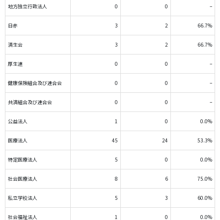
地方独立行政法人
0
0
–
日赤
3
2
66.7%
済生会
3
2
66.7%
厚生連
0
0
–
健康保険組合及び連合会
0
0
–
共済組合及び連合会
0
0
–
公益法人
1
0
0.0%
医療法人
45
24
53.3%
特定医療法人
5
0
0.0%
社会医療法人
8
6
75.0%
私立学校法人
5
3
60.0%
社会福祉法人
1
0
0.0%