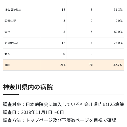
社会福祉法人
16
5
31.3%
医療生協
3
0
0.0%
会社
5
3
60.0%
その他法人
16
4
25.0%
個人
0
0
–
合計
214
70
32.7%
神奈川県内の病院
調査対象：日本病院会に加入している神奈川県内の125病院
調査日：2019年11月1日～6日
調査方法：トップページ及び下層数ページを目視で確認