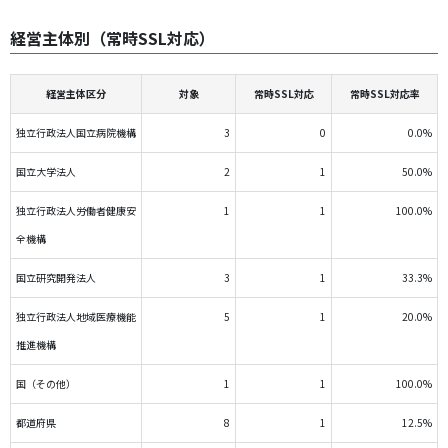
経営主体別（常時SSL対応）
経営主体区分
対象
常時SSL対応
常時SSL対応率
独立行政法人国立病院機構
3
0
0.0%
国立大学法人
2
1
50.0%
独立行政法人労働者健康安
1
1
100.0%
全機構
国立研究開発法人
3
1
33.3%
独立行政法人地域医療機能
5
1
20.0%
推進機構
国（その他）
1
1
100.0%
都道府県
8
1
12.5%