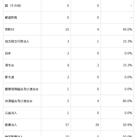
国（その他）
0
0
–
都道府県
0
0
–
市町村
10
4
40.0%
地方独立行政法人
3
1
33.3%
日赤
2
0
0.0%
済生会
6
2
33.3%
厚生連
2
0
0.0%
健康保険組合及び連合会
1
0
0.0%
共済組合及び連合会
5
4
80.0%
公益法人
1
0
0.0%
医療法人
57
29
50.9%
特定医療法人
10
5
50.0%