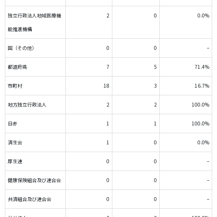
独立行政法人地域医療機
2
0
0.0%
能推進機構
国（その他）
0
0
–
都道府県
7
5
71.4%
市町村
18
3
16.7%
地方独立行政法人
2
2
100.0%
日赤
1
1
100.0%
済生会
1
0
0.0%
厚生連
0
0
–
健康保険組合及び連合会
0
0
–
共済組合及び連合会
0
0
–