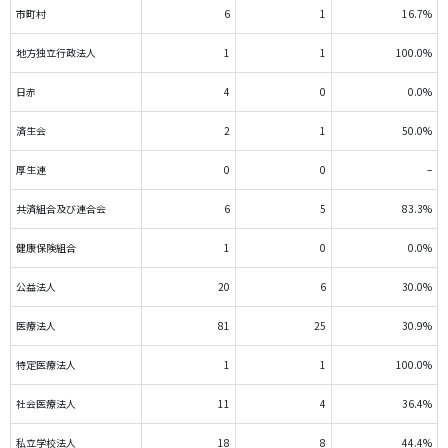
市町村
6
1
16.7%
地方独立行政法人
1
1
100.0%
日赤
4
0
0.0%
済生会
2
1
50.0%
厚生連
0
0
–
共済組合及び連合会
6
5
83.3%
健康保険組合
1
0
0.0%
公益法人
20
6
30.0%
医療法人
81
25
30.9%
特定医療法人
1
1
100.0%
社会医療法人
11
4
36.4%
私立学校法人
18
8
44.4%