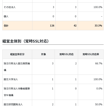
その他法人
3
3
100.0%
個人
0
0
–
合計
126
42
33.3%
経営主体別（常時SSL対応）
経営主体区分
対象
常時SSL対応
常時SSL対応率
独立行政法人国立病院機
3
2
66.7%
構
国立大学法人
1
1
100.0%
独立行政法人労働者健康
1
0
0.0%
安全機構
国立研究開発法人
2
1
50.0%