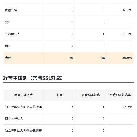
医療生協
5
3
60.0%
会社
0
0
–
その他法人
1
1
100.0%
個人
0
0
–
合計
92
46
50.0%
経営主体別（常時SSL対応）
経営主体区分
対象
常時SSL対応
常時SSL対応率
独立行政法人国立病院機構
3
1
33.3%
国立大学法人
0
0
–
独立行政法人労働者健康安
0
0
–