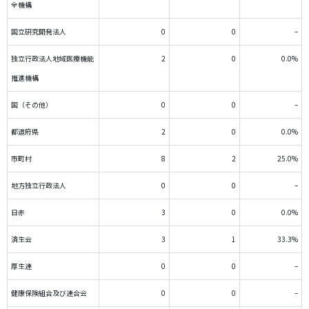
全機構
国立研究開発法人
0
0
–
独立行政法人地域医療機能
2
0
0.0%
推進機構
国（その他）
0
0
–
都道府県
2
0
0.0%
市町村
8
2
25.0%
地方独立行政法人
0
0
–
日赤
3
0
0.0%
済生会
3
1
33.3%
厚生連
0
0
–
健康保険組合及び連合会
0
0
–