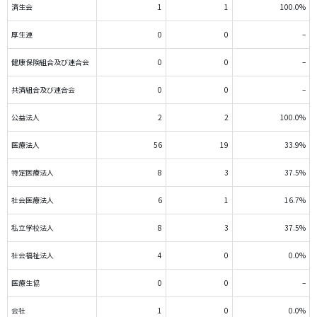
済生会
1
1
100.0%
厚生連
0
0
–
健康保険組合及び連合会
0
0
–
共済組合及び連合会
0
0
–
公益法人
2
2
100.0%
医療法人
56
19
33.9%
特定医療法人
8
3
37.5%
社会医療法人
6
1
16.7%
私立学校法人
8
3
37.5%
社会福祉法人
4
0
0.0%
医療生協
0
0
–
会社
1
0
0.0%