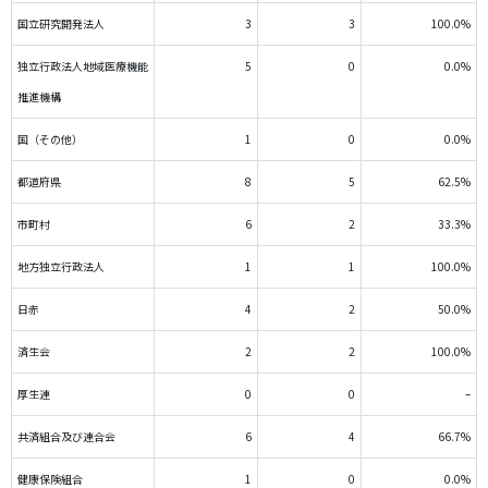
国立研究開発法人
3
3
100.0%
独立行政法人地域医療機能
5
0
0.0%
推進機構
国（その他）
1
0
0.0%
都道府県
8
5
62.5%
市町村
6
2
33.3%
地方独立行政法人
1
1
100.0%
日赤
4
2
50.0%
済生会
2
2
100.0%
厚生連
0
0
–
共済組合及び連合会
6
4
66.7%
健康保険組合
1
0
0.0%