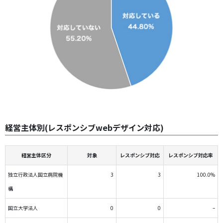
経営主体別(レスポンシブwebデザイン対応)
経営主体区分
対象
レスポンシブ対応
レスポンシブ対応率
独立行政法人国立病院機
3
3
100.0%
構
国立大学法人
0
0
–