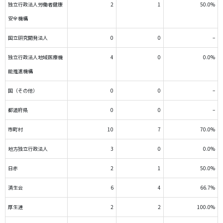
独立行政法人労働者健康
2
1
50.0%
安全機構
国立研究開発法人
0
0
–
独立行政法人地域医療機
4
0
0.0%
能推進機構
国（その他）
0
0
–
都道府県
0
0
–
市町村
10
7
70.0%
地方独立行政法人
3
0
0.0%
日赤
2
1
50.0%
済生会
6
4
66.7%
厚生連
2
2
100.0%