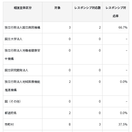
経営主体区分
対象
レスポンシブ対応数
レスポンシブ対
応率
独立行政法人国立病院機構
3
2
66.7%
国立大学法人
0
0
–
独立行政法人労働者健康安
0
0
–
全機構
国立研究開発法人
0
0
–
独立行政法人地域医療機能
2
0
0.0%
推進機構
国（その他）
0
0
–
都道府県
2
0
0.0%
市町村
8
3
37.5%