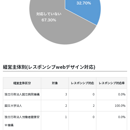
経営主体別(レスポンシブwebデザイン対応)
経営主体区分
対象
レスポンシブ対応
レスポンシブ対応率
独立行政法人国立病院機構
3
0
0.0%
国立大学法人
2
2
100.0%
独立行政法人労働者健康安
1
0
0.0%
全機構