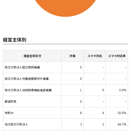
経営主体別
経営主体区分
対象
スマホ対応
スマホ対応率
独立行政法人国立病院機構
0
–
–
独立行政法人労働者健康安全機構
0
–
–
独立行政法人地域医療機能推進機構
1
0
0.0%
都道府県
0
–
–
市町村
8
4
50.0%
地方独立行政法人
3
2
66.7%