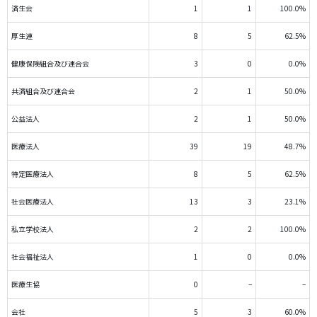
済生会
1
1
100.0%
厚生連
8
5
62.5%
健康保険組合及び連合会
3
0
0.0%
共済組合及び連合会
2
1
50.0%
公益法人
2
1
50.0%
医療法人
39
19
48.7%
特定医療法人
8
5
62.5%
社会医療法人
13
3
23.1%
私立学校法人
2
2
100.0%
社会福祉法人
1
0
0.0%
医療生協
0
–
–
会社
5
3
60.0%