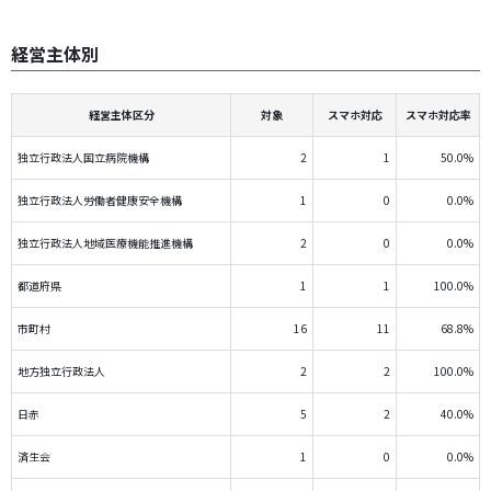
経営主体別
経営主体区分
対象
スマホ対応
スマホ対応率
独立行政法人国立病院機構
2
1
50.0%
独立行政法人労働者健康安全機構
1
0
0.0%
独立行政法人地域医療機能推進機構
2
0
0.0%
都道府県
1
1
100.0%
市町村
16
11
68.8%
地方独立行政法人
2
2
100.0%
日赤
5
2
40.0%
済生会
1
0
0.0%