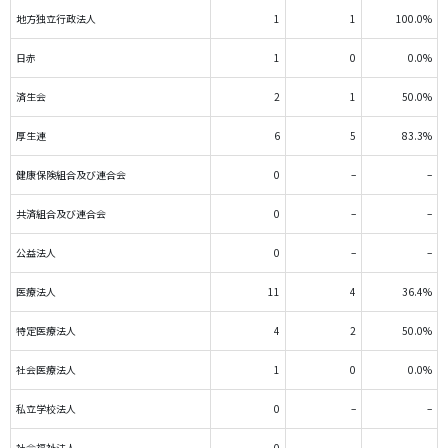
地方独立行政法人
1
1
100.0%
日赤
1
0
0.0%
済生会
2
1
50.0%
厚生連
6
5
83.3%
健康保険組合及び連合会
0
–
–
共済組合及び連合会
0
–
–
公益法人
0
–
–
医療法人
11
4
36.4%
特定医療法人
4
2
50.0%
社会医療法人
1
0
0.0%
私立学校法人
0
–
–
社会福祉法人
0
–
–