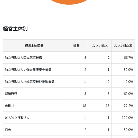
経営主体別
経営主体区分
対象
スマホ対応
スマホ対応率
独立行政法人国立病院機構
3
2
66.7%
独立行政法人労働者健康安全機構
2
1
50.0%
独立行政法人地域医療機能推進機構
1
0
0.0%
都道府県
5
3
60.0%
市町村
18
13
72.2%
地方独立行政法人
1
1
100.0%
日赤
2
1
50.0%