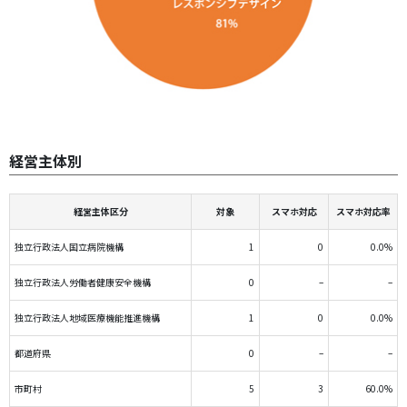
経営主体別
経営主体区分
対象
スマホ対応
スマホ対応率
独立行政法人国立病院機構
1
0
0.0%
独立行政法人労働者健康安全機構
0
–
–
独立行政法人地域医療機能推進機構
1
0
0.0%
都道府県
0
–
–
市町村
5
3
60.0%