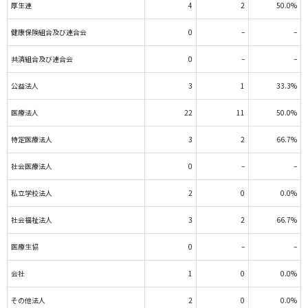
厚生連
4
2
50.0%
健康保険組合及び連合会
0
–
–
共済組合及び連合会
0
–
–
公益法人
3
1
33.3%
医療法人
22
11
50.0%
特定医療法人
3
2
66.7%
社会医療法人
0
–
–
私立学校法人
2
0
0.0%
社会福祉法人
3
2
66.7%
医療生協
0
–
–
会社
1
0
0.0%
その他法人
2
0
0.0%