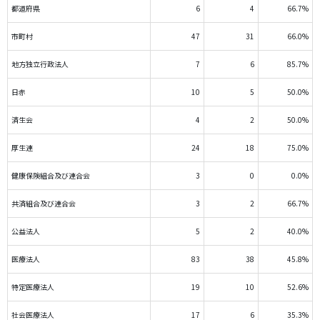
都道府県
6
4
66.7%
市町村
47
31
66.0%
地方独立行政法人
7
6
85.7%
日赤
10
5
50.0%
済生会
4
2
50.0%
厚生連
24
18
75.0%
健康保険組合及び連合会
3
0
0.0%
共済組合及び連合会
3
2
66.7%
公益法人
5
2
40.0%
医療法人
83
38
45.8%
特定医療法人
19
10
52.6%
社会医療法人
17
6
35.3%