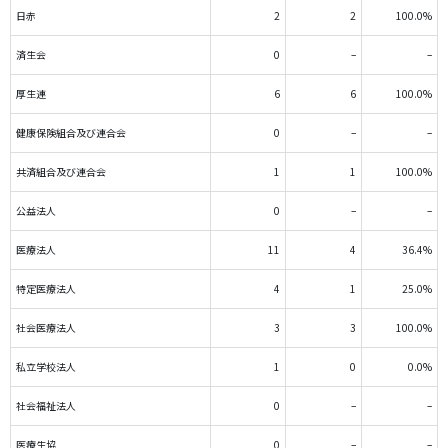
日赤
2
2
100.0%
済生会
0
–
–
厚生連
6
6
100.0%
健康保険組合及び連合会
0
–
–
共済組合及び連合会
1
1
100.0%
公益法人
0
–
–
医療法人
11
4
36.4%
特定医療法人
4
1
25.0%
社会医療法人
3
3
100.0%
私立学校法人
1
0
0.0%
社会福祉法人
0
–
–
医療生協
0
–
–