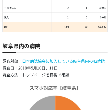
その他法人
2
1
50.0%
個人
1
0
0.0%
合計
119
62
52.1%
岐阜県内の病院
調査対象：
日本病院協会に加入している岐阜県内の42病院
調査日：2018年5月10日、11日
調査方法：トップページを目視で確認