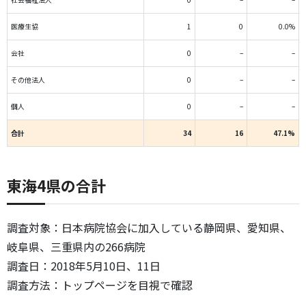
医療生協
1
0
0.0%
会社
0
–
–
その他法人
0
–
–
個人
0
–
–
合計
34
16
47.1%
東海4県の合計
調査対象：日本病院協会に加入している静岡県、愛知県、
岐阜県、三重県内の266病院
調査日：2018年5月10日、11日
調査方法：トップページを目視で確認