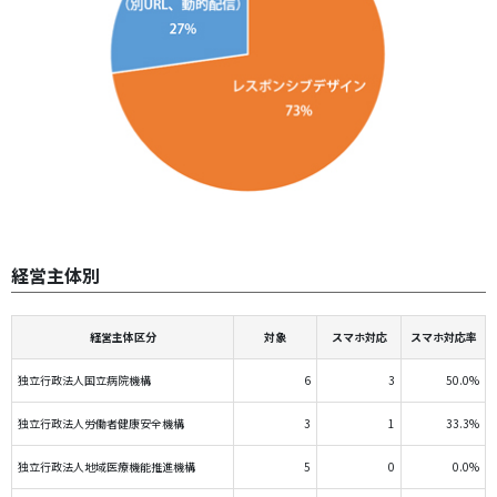
経営主体別
経営主体区分
対象
スマホ対応
スマホ対応率
独立行政法人国立病院機構
6
3
50.0%
独立行政法人労働者健康安全機構
3
1
33.3%
独立行政法人地域医療機能推進機構
5
0
0.0%