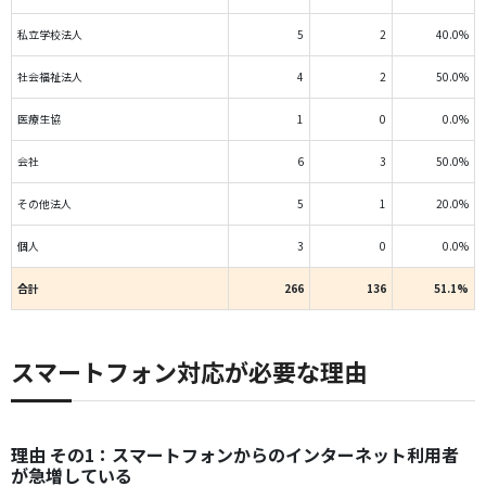
私立学校法人
5
2
40.0%
社会福祉法人
4
2
50.0%
医療生協
1
0
0.0%
会社
6
3
50.0%
その他法人
5
1
20.0%
個人
3
0
0.0%
合計
266
136
51.1%
スマートフォン対応が必要な理由
理由 その1：スマートフォンからのインターネット利用者
が急増している