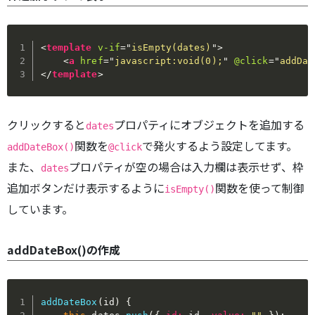
<
template
v-if
=
"
isEmpty(dates)
"
>
<
a
href
=
"
javascript:void(0);
"
@click
=
"
addDat
</
template
>
クリックすると
プロパティにオブジェクトを追加する
dates
関数を
で発火するよう設定してます。
addDateBox()
@click
また、
プロパティが空の場合は入力欄は表示せず、枠
dates
追加ボタンだけ表示するように
関数を使って制御
isEmpty()
しています。
addDateBox()の作成
addDateBox
(
id
)
{