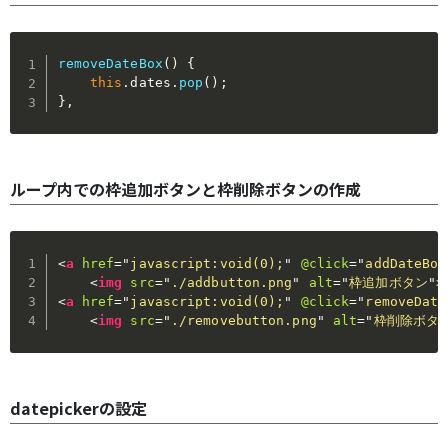
removeDateBox
(
)
{
this
.
dates
.
pop
(
)
;
}
,
ループ内での枠追加ボタンと枠削除ボタンの作成
<
a
href
=
"
javascript:void(0);
"
@click
=
"
addDateBox
<
img
src
=
"
./addbutton.png
"
alt
=
"
枠追加ボタン
"
>
<
a
href
=
"
javascript:void(0);
"
@click
=
"
removeDate
<
img
src
=
"
./removebutton.png
"
alt
=
"
枠削除ボタ
datepickerの設定