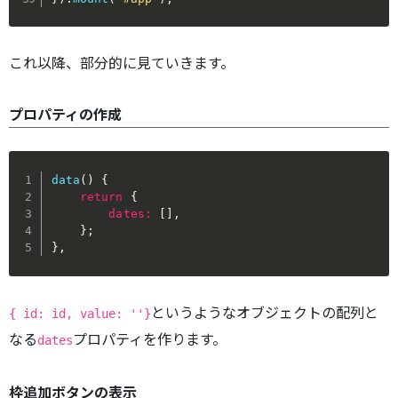
これ以降、部分的に見ていきます。
プロパティの作成
data
(
)
{
return
{
dates
:
[
]
,
}
;
}
,
というようなオブジェクトの配列と
{ id: id, value: ''}
なる
プロパティを作ります。
dates
枠追加ボタンの表示