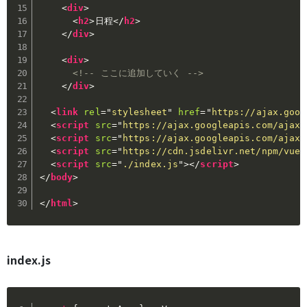
<
div
>
<
h2
>
日程
</
h2
>
</
div
>
<
div
>
<!-- ここに追加していく -->
</
div
>
<
link
rel
=
"
stylesheet
"
href
=
"
https://ajax.goog
<
script
src
=
"
https://ajax.googleapis.com/ajax/
<
script
src
=
"
https://ajax.googleapis.com/ajax/
<
script
src
=
"
https://cdn.jsdelivr.net/npm/vue@
<
script
src
=
"
./index.js
"
>
</
script
>
</
body
>
</
html
>
index.js