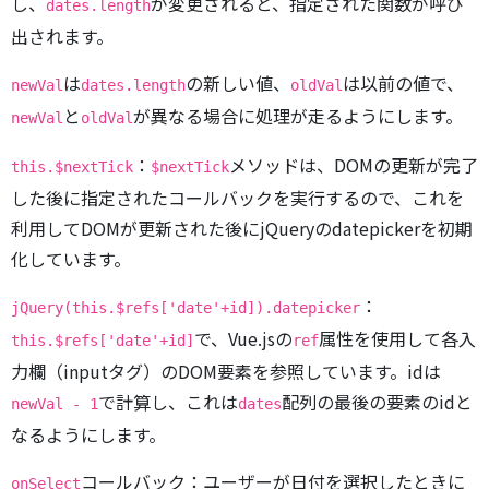
し、
が変更されると、指定された関数が呼び
dates.length
出されます。
は
の新しい値、
は以前の値で、
newVal
dates.length
oldVal
と
が異なる場合に処理が走るようにします。
newVal
oldVal
：
メソッドは、DOMの更新が完了
this.$nextTick
$nextTick
した後に指定されたコールバックを実行するので、これを
利用してDOMが更新された後にjQueryのdatepickerを初期
化しています。
：
jQuery(this.$refs['date'+id]).datepicker
で、Vue.jsの
属性を使用して各入
this.$refs['date'+id]
ref
力欄（inputタグ）のDOM要素を参照しています。idは
で計算し、これは
配列の最後の要素のidと
newVal - 1
dates
なるようにします。
コールバック：ユーザーが日付を選択したときに
onSelect