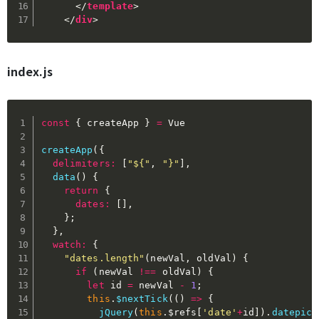
</
template
>
</
div
>
index.js
const
{
 createApp 
}
=
 Vue

createApp
(
{
delimiters
:
[
"${"
,
"}"
]
,
data
(
)
{
return
{
dates
:
[
]
,
}
;
}
,
watch
:
{
"dates.length"
(
newVal
,
 oldVal
)
{
if
(
newVal 
!==
 oldVal
)
{
let
 id 
=
 newVal 
-
1
;
this
.
$nextTick
(
(
)
=>
{
jQuery
(
this
.
$refs
[
'date'
+
id
]
)
.
datepick