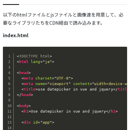
以下のhtmlファイルとjsファイルと画像達を用意して、必
要なライブラリたちをCDN経由で読み込みます。
index.html
<!
DOCTYPE
html
>
<
html
lang
=
"
ja
"
>
<
head
>
<
meta
charset
=
"
UTF-8
"
>
<
meta
name
=
"
viewport
"
content
=
"
width=device-wi
<
title
>
use datepicker in vue and jquery
</
title
</
head
>
<
body
>
<
h1
>
Use datepicker in vue and jquery
</
h1
>
<
div
id
=
"
app
"
>