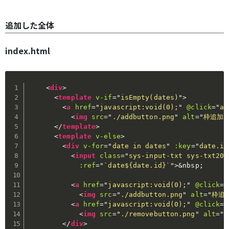
追加した全体
index.html
<
div
>
<
template
v-if
=
"
isEmpty(dates)
"
>
<
a
href
=
"
javascript:void(0);
"
@click
=
"
ad
<
img
src
=
"
./addbutton.png
"
alt
=
"
枠追加
</
template
>
<
template
v-else
>
<
div
v-for
=
"
date in dates
"
:key
=
"
date.id
<
input
class
=
"
sys-input-txt sys-txt20
"
:ref
=
"
`date${date.id}`
"
>
&nbsp;
<
a
href
=
"
javascript:void(0);
"
@click
=
"
<
img
src
=
"
./addbutton.png
"
alt
=
"
枠追
<
a
href
=
"
javascript:void(0);
"
@click
=
"
<
img
src
=
"
./removebutton.png
"
alt
=
"
</
div
>