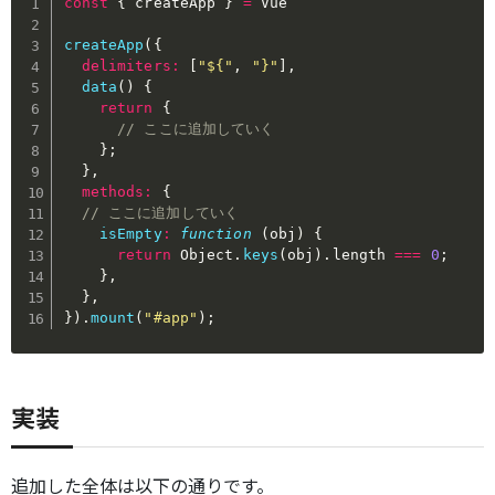
const
{
 createApp 
}
=
 Vue

createApp
(
{
delimiters
:
[
"${"
,
"}"
]
,
data
(
)
{
return
{
// ここに追加していく
}
;
}
,
methods
:
{
// ここに追加していく
isEmpty
:
function
(
obj
)
{
return
 Object
.
keys
(
obj
)
.
length 
===
0
;
}
,
}
,
}
)
.
mount
(
"#app"
)
;
実装
追加した全体は以下の通りです。