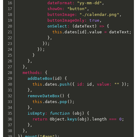
dateFormat
:
"yy-mm-dd"
,
showOn
:
"button"
,
buttonImage
:
"./calendar.png"
,
buttonImageOnly
:
true
,
onSelect
:
(
dateText
)
=>
{
this
.
dates
[
id
]
.
value 
=
 dateText
;
}
,
}
)
;
}
)
;
}
}
,
}
,
methods
:
{
addDateBox
(
id
)
{
this
.
dates
.
push
(
{
id
:
 id
,
value
:
""
}
)
;
}
,
removeDateBox
(
)
{
this
.
dates
.
pop
(
)
;
}
,
isEmpty
:
function
(
obj
)
{
return
 Object
.
keys
(
obj
)
.
length 
===
0
;
}
,
}
,
}
)
.
mount
(
"#app"
)
;