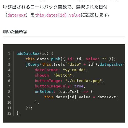
呼び出されるコールバック関数で、選択された日付
（
）を
に設定します。
dateText
this.dates[id].value
躓いた箇所②
addDateBox
(
id
)
{
this
.
dates
.
push
(
{
id
:
 id
,
value
:
""
}
)
;
jQuery
(
this
.
$refs
[
"date"
+
 id
]
)
.
datepicker
(
{
dateFormat
:
"yy-mm-dd"
,
showOn
:
"button"
,
buttonImage
:
"./calendar.png"
,
buttonImageOnly
:
true
,
onSelect
:
(
dateText
)
=>
{
this
.
dates
[
id
]
.
value 
=
 dateText
;
}
,
}
)
;
}
,