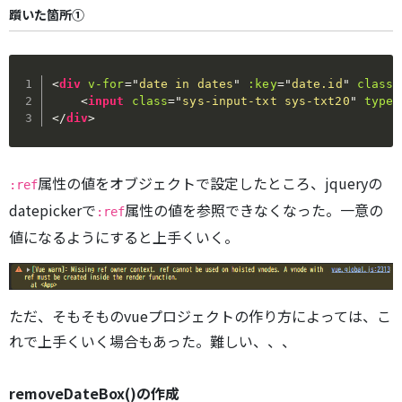
躓いた箇所①
<
div
v-for
=
"
date in dates
"
:key
=
"
date.id
"
class
=
<
input
class
=
"
sys-input-txt sys-txt20
"
type
=
</
div
>
属性の値をオブジェクトで設定したところ、jqueryの
:ref
datepickerで
属性の値を参照できなくなった。一意の
:ref
値になるようにすると上手くいく。
ただ、そもそものvueプロジェクトの作り方によっては、こ
れで上手くいく場合もあった。難しい、、、
removeDateBox()の作成