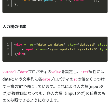
this
.
dates
.
push
(
{
id
:
 id
,
value
:
""
}
)
;
}
,
入力欄の作成
<
div
v-for
=
"
date in dates
"
:key
=
"
date.id
"
class
=
<
input
class
=
"
sys-input-txt sys-txt20
"
type
=
</
div
>
に
プロパティの
を設定し、
属性には
v-model
date
value
:ref
dateという文字列に各
プロパティの
の値をくっつけ
date
id
て一意の文字列にしています。これにより入力欄(inputタ
グ)が複数個になっても、各入力欄（inputタグ)の任意のも
のを参照できるようになります。