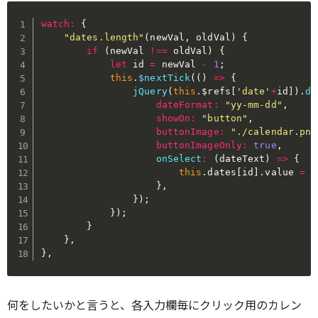
watch
:
{
"dates.length"
(
newVal
,
 oldVal
)
{
if
(
newVal 
!==
 oldVal
)
{
let
 id 
=
 newVal 
-
1
;
this
.
$nextTick
(
(
)
=>
{
jQuery
(
this
.
$refs
[
'date'
+
id
]
)
.
da
dateFormat
:
"yy-mm-dd"
,
showOn
:
"button"
,
buttonImage
:
"./calendar.png
buttonImageOnly
:
true
,
onSelect
:
(
dateText
)
=>
{
this
.
dates
[
id
]
.
value 
=
 d
}
,
}
)
;
}
)
;
}
}
,
}
,
何をしたいかと言うと、各入力欄毎にクリック用のカレン