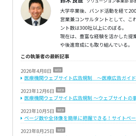
鈴木 良直
ソリューション事業部 部
大学卒業後、バンド活動を経て20
営業兼コンサルタントとして、これ
ント数は300社以上にのぼる。
現在は、豊富な経験を活かした提
や後進育成にも取り組んでいる。
この執筆者の最新記事
2026年4月8日
WEB
医療機関ウェブサイト広告規制 ～医療広告ガイド
2023年12月6日
WEB
医療機関ウェブサイト広告規制 〜ウェブサイトの
2023年10月5日
WEB
ページ数や全体像を簡単に把握できる！サイトページリスト
2023年8月25日
WEB