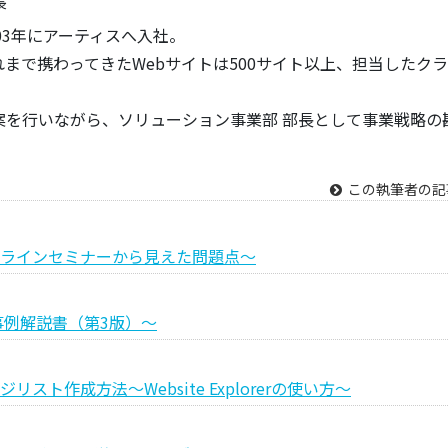
長
03年にアーティスへ入社。
まで携わってきたWebサイトは500サイト以上、担当したク
案を行いながら、ソリューション事業部 部長として事業戦略の
この執筆者の記
ラインセミナーから見えた問題点～
事例解説書（第3版）〜
作成方法〜Website Explorerの使い⽅〜