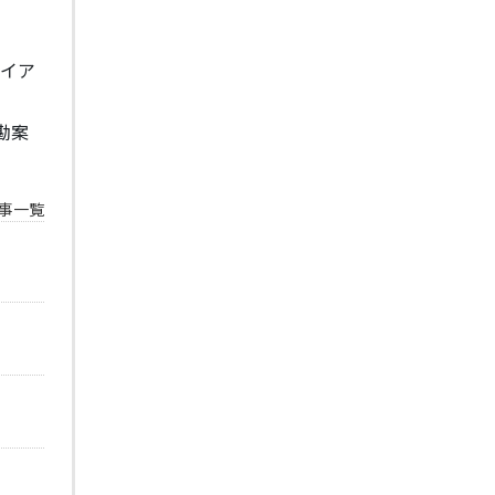
ライア
勘案
事一覧