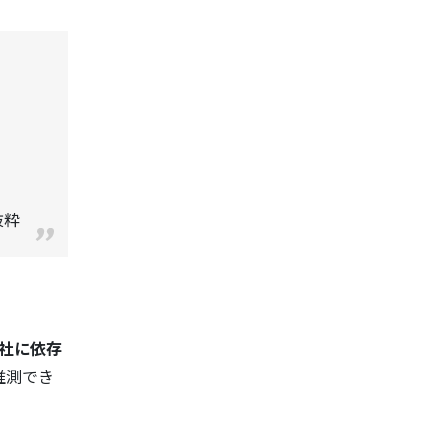
、
抜粋
社に依存
推測でき