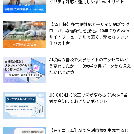
ビリティ対応と運用しやすいwebサイト
【ASTI様】多言語対応とデザイン刷新でグ
ローバルな信頼性を強化。10年ぶりのweb
サイトリニューアルで築く、新たなファン
作りの土台
AI検索の普及で大学サイトのアクセスはど
う変わったか──8大学の実データから見え
た変化と対策
JIS X 8341-3改正で何が変わる？Web担当
者が今知っておきたいポイント
【名刺コラム】AIで名刺画像を生成すると