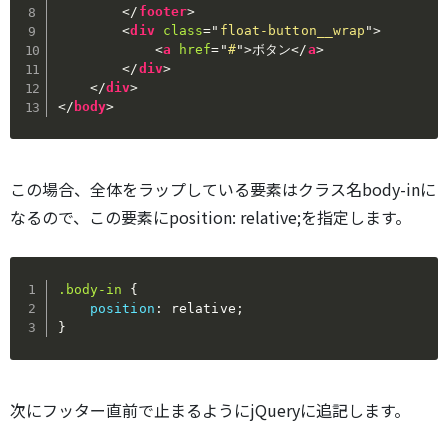
</
footer
>
<
div
class
=
"
float-button__wrap
"
>
<
a
href
=
"
#
"
>
ボタン
</
a
>
</
div
>
</
div
>
</
body
>
この場合、全体をラップしている要素はクラス名body-inに
なるので、この要素にposition: relative;を指定します。
.body-in
{
position
:
 relative
;
}
次にフッター直前で止まるようにjQueryに追記します。