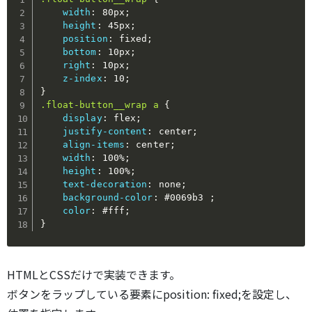
width
:
 80px
;
height
:
 45px
;
position
:
 fixed
;
bottom
:
 10px
;
right
:
 10px
;
z-index
:
 10
;
}
.float-button__wrap a
{
display
:
 flex
;
justify-content
:
 center
;
align-items
:
 center
;
width
:
 100%
;
height
:
 100%
;
text-decoration
:
 none
;
background-color
:
 #0069b3 
;
color
:
 #fff
;
}
HTMLとCSSだけで実装できます。
ボタンをラップしている要素にposition: fixed;を設定し、