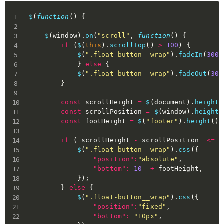
$
(
function
(
)
{
$
(
window
)
.
on
(
"scroll"
,
function
(
)
{
if
(
$
(
this
)
.
scrollTop
(
)
>
100
)
{
$
(
".float-button__wrap"
)
.
fadeIn
(
300
)
}
else
{
$
(
".float-button__wrap"
)
.
fadeOut
(
300
}
const
 scrollHeight 
=
$
(
document
)
.
height
(
const
 scrollPosition 
=
$
(
window
)
.
height
(
const
 footHeight 
=
$
(
"footer"
)
.
height
(
)
;
if
(
 scrollHeight 
-
 scrollPosition  
<=
 f
$
(
".float-button__wrap"
)
.
css
(
{
"position"
:
"absolute"
,
"bottom"
:
10
+
 footHeight
,
}
)
;
}
else
{
$
(
".float-button__wrap"
)
.
css
(
{
"position"
:
"fixed"
,
"bottom"
:
"10px"
,