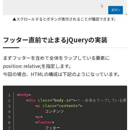
▲スクロールするとボタンが表示されることが確認できます。
フッター直前で止まるjQueryの実装
まずフッターを含めて全体をラップしている要素に
position: relative;を指定します。
今回の場合、HTMLの構成は下記のようになっています。
<
body
>
<
div
class
=
"
body-in
"
>
<!--全体をラップしている要素
<
p
class
=
"
contents
"
>
            コンテンツ

<
p
>
<
footer
>
            フッター
