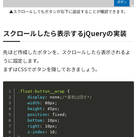
▲スクロールしてもボタンが右下に追従することが確認できます。
スクロールしたら表示するjQueryの実装
先ほど作成したボタンを、スクロールしたら表示されるよ
うに設定します。
まずはCSSでボタンを隠しておきましょう。
.float-button__wrap
{
display
:
 none
;
/*最初は隠す*/
width
:
 80px
;
height
:
 45px
;
position
:
 fixed
;
bottom
:
 10px
;
right
:
 10px
;
z-index
:
 10
;