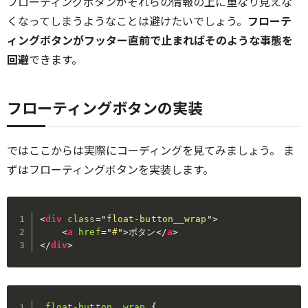
フローティングボタンがそれらの情報の上に重なり見えな
くなってしまうようなことは避けたいでしょう。
フローテ
ィングボタンがフッター直前で止まればそのような事態を
回避
できます。
フローティングボタンの実装
ではここからは実際にコーディングを見てみましょう。 ま
ずはフローティングボタンを実装します。
<
div
class
=
"
float-button__wrap
"
>
<
a
href
=
"
#
"
>
ボタン
</
a
>
</
div
>
.float-button__wrap
{