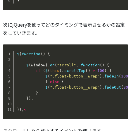
}
次にjQueryを使ってどのタイミングで表示させるかの設定
をしていきます。
$
(
function
(
)
{
$
(
window
)
.
on
(
"scroll"
,
function
(
)
{
if
(
$
(
this
)
.
scrollTop
(
)
>
100
)
{
$
(
".float-button__wrap"
)
.
fadeIn
(
300
)
}
else
{
$
(
".float-button__wrap"
)
.
fadeOut
(
300
}
}
)
;
}
)
;
<
スクロールしたら発火するイベントを使います。