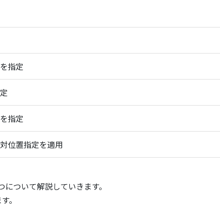
を指定
定
を指定
対位置指定を適用
xedの4つについて解説していきます。
ます。