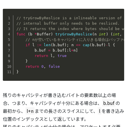
// tryGrowByReslice is a inlineable version of g
// internal buffer only needs to be resliced.
// It returns the index where bytes should be wr
func
(
b 
*
Buffer
)
tryGrowByReslice
(
n 
int
)
(
int
,
b
// nが空いているキャパシティに入りきる場合はバッファの
if
 l 
:=
len
(
b
.
buf
)
;
 n 
<=
cap
(
b
.
buf
)
-
l 
{
		b
.
buf 
=
 b
.
buf
[
:
l
+
n
]
return
 l
,
true
}
return
0
,
false
}
残りのキャパシティが書き込むバイトの要素数以上の場
合、つまり、キャパシティが十分にある場合は、
b.buf
の
最初から、
l+n
までの長さのスライスにして、
l
を書き込み
位置のインデックスとして返しています。
残りのキャパシティが十分の場合は、アロケートする必要