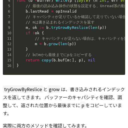
func
(
b 
*
Buffer
)
Write
(
p 
[
]
byte
)
(
n 
int
,
 err 
err
// 最後の読み込み操作の状態を設定する、Unread系の動
	b
.
lastRead 
=
 opInvalid

// キャパシティが足りているか確認して足りていない場合はo
// mは書き込まれるインデックスを返す
	m
,
 ok 
:=
 b
.
tryGrowByReslice
(
len
(
p
)
)
if
!
ok 
{
// キャパシティが足らない場合は、キャパシティを
		m 
=
 b
.
grow
(
len
(
p
)
)
}
// bのmから最後までにpをコピーする 
return
copy
(
b
.
buf
[
m
:
]
,
 p
)
,
nil
}
tryGrowByReslice
と
grow
は、書き込みされるインデック
スを返してきます。 バッファーのキャパシティを確認、調
整して、返された位置から最後までに
p
をコピーしていま
す。
実際に両方のメソッドを確認してみます。