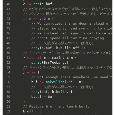
	c 
:=
cap
(
b
.
buf
)
// nがキャパシティの半分から未読のバイト数を引いたも
// バッファに現在のオフセットから最後までをコピーする
if
 n 
<=
 c
/
2
-
m 
{
// We can slide things down instead of a
// slice. We only need m+n <= c to slide
// we instead let capacity get twice as 
// don't spend all our time copying.
// ここで読み込み済みのバイトは消える
copy
(
b
.
buf
,
 b
.
buf
[
b
.
off
:
]
)
// キャパシティが、Intの最大値からキャパシティとnを
}
else
if
 c 
>
 maxInt
-
c
-
n 
{
panic
(
ErrTooLarge
)
// キャパシティが小さい場合は、現在のキャパシティの2
}
else
{
// Not enough space anywhere, we need to
		buf 
:=
makeSlice
(
2
*
c 
+
 n
)
// ここで読み込み済みのバイトは消える
copy
(
buf
,
 b
.
buf
[
b
.
off
:
]
)
		b
.
buf 
=
 buf

}
// Restore b.off and len(b.buf).
	b
.
off 
=
0