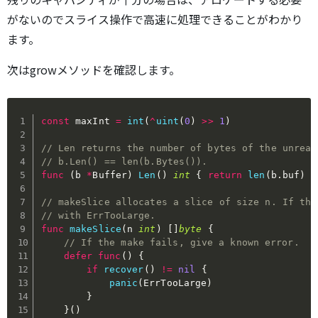
がないのでスライス操作で高速に処理できることがわかり
ます。
次はgrowメソッドを確認します。
const
 maxInt 
=
int
(
^
uint
(
0
)
>>
1
)
// Len returns the number of bytes of the unread
// b.Len() == len(b.Bytes()).
func
(
b 
*
Buffer
)
Len
(
)
int
{
return
len
(
b
.
buf
)
-
// makeSlice allocates a slice of size n. If the
// with ErrTooLarge.
func
makeSlice
(
n 
int
)
[
]
byte
{
// If the make fails, give a known error.
defer
func
(
)
{
if
recover
(
)
!=
nil
{
panic
(
ErrTooLarge
)
}
}
(
)