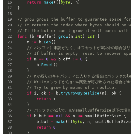
return
make
(
[
]
byte
,
 n
)
}
// grow grows the buffer to guarantee space for 
// It returns the index where bytes should be wr
// If the buffer can't grow it will panic with E
func
(
b 
*
Buffer
)
grow
(
n 
int
)
int
{
	m 
:=
 b
.
Len
(
)
// バッファに未読がなく、オフセットが0以外の場合はリ
// If buffer is empty, reset to recover spac
if
 m 
==
0
&&
 b
.
off 
!=
0
{
		b
.
Reset
(
)
}
// nが残りのキャパシティに入りきる場合はバッファのle
// Writeメソッドからgrow関数が呼び出された場合はW
// Try to grow by means of a reslice.
if
 i
,
 ok 
:=
 b
.
tryGrowByReslice
(
n
)
;
 ok 
{
return
 i

}
// バッファがnilで、nがsmallBufferSize以下の場合
if
 b
.
buf 
==
nil
&&
 n 
<=
 smallBufferSize 
{
		b
.
buf 
=
make
(
[
]
byte
,
 n
,
 smallBufferSize
)
return
0
}