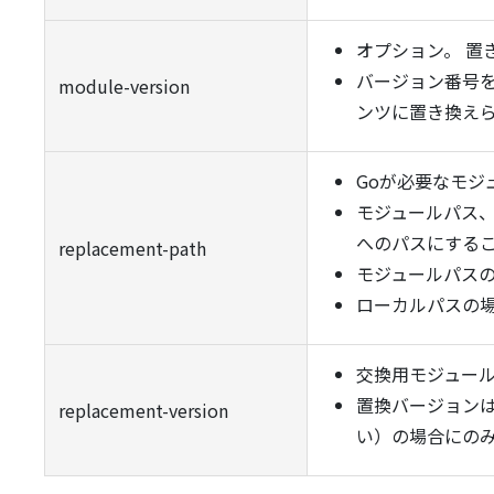
オプション。 置
バージョン番号
module-version
ンツに置き換え
Goが必要なモジ
モジュールパス
へのパスにする
replacement-path
モジュールパスの場
ローカルパスの場合
交換用モジュー
置換バージョンは、
replacement-version
い）の場合にの