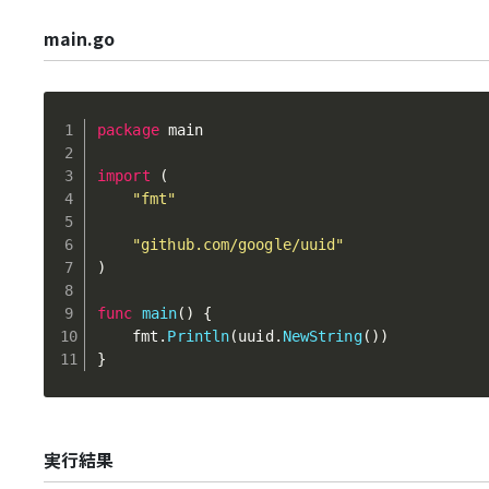
main.go
package
 main

import
(
"fmt"
"github.com/google/uuid"
)
func
main
(
)
{
	fmt
.
Println
(
uuid
.
NewString
(
)
)
}
実行結果