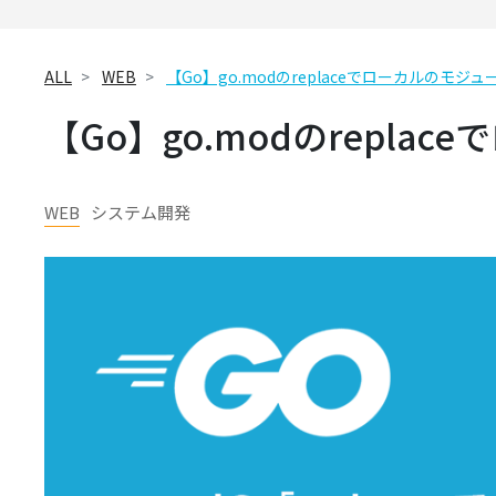
ALL
WEB
【Go】go.modのreplaceでローカルのモジ
【Go】go.modのrepl
WEB
システム開発