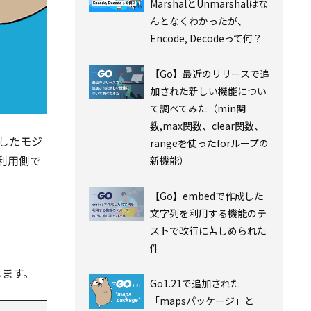
MarshalとUnmarshalはな
んとなくわかったが、
Encode, Decodeって何？
【Go】最近のリリースで追
加された新しい機能につい
て調べてみた（min関
数,max関数、clear関数、
tしたモジ
rangeを使ったforループの
利用側で
新機能）
【Go】embedで作成した
文字列を利用する機能のテ
ストで改行に苦しめられた
件
します。
Go1.21で追加された
「mapsパッケージ」と