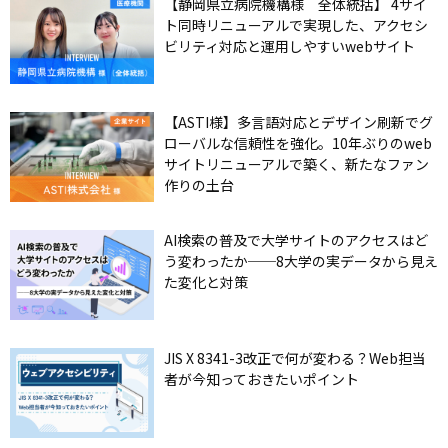
【静岡県立病院機構様 全体統括】 4サイ
ト同時リニューアルで実現した、アクセシ
ビリティ対応と運用しやすいwebサイト
【ASTI様】多言語対応とデザイン刷新でグ
ローバルな信頼性を強化。10年ぶりのweb
サイトリニューアルで築く、新たなファン
作りの土台
AI検索の普及で大学サイトのアクセスはど
う変わったか──8大学の実データから見え
た変化と対策
JIS X 8341-3改正で何が変わる？Web担当
者が今知っておきたいポイント