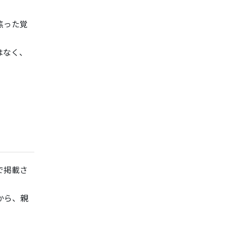
焦った覚
はなく、
で掲載さ
から、親