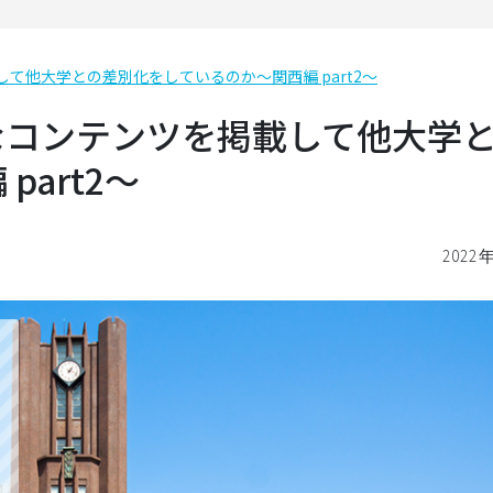
て他⼤学との差別化をしているのか〜関西編 part2〜
なコンテンツを掲載して他⼤学
art2〜
2022