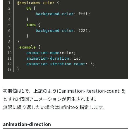
@keyframes
 color
{
0%
{
background-color
:
 #fff
;
}
100%
{
background-color
:
 #222
;
}
}
.example
{
animation-name
:
color
;
animation-duration
:
 1s
;
animation-iteration-count
:
 5
;
}
初期値は1で、上記のようにanimation-iteration-count: 5;
とすれば5回アニメーションが再生されます。
無限に繰り返したい場合はinfiniteを指定します。
animation-direction