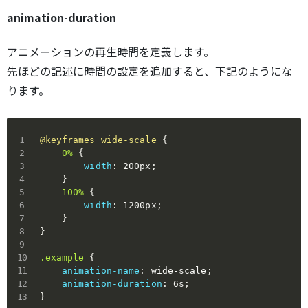
animation-duration
アニメーションの再生時間を定義します。
先ほどの記述に時間の設定を追加すると、下記のようにな
ります。
@keyframes
 wide-scale
{
0%
{
width
:
 200px
;
}
100%
{
width
:
 1200px
;
}
}
.example
{
animation-name
:
 wide-scale
;
animation-duration
:
 6s
;
}