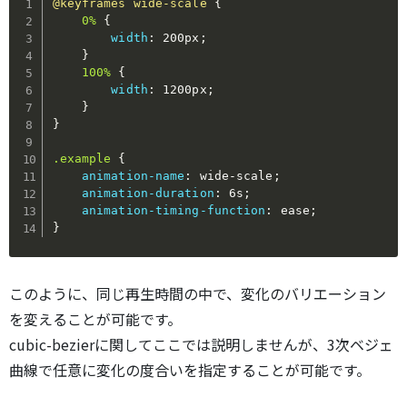
@keyframes
 wide-scale
{
0%
{
width
:
 200px
;
}
100%
{
width
:
 1200px
;
}
}
.example
{
animation-name
:
 wide-scale
;
animation-duration
:
 6s
;
animation-timing-function
:
 ease
;
}
このように、同じ再生時間の中で、変化のバリエーション
を変えることが可能です。
cubic-bezierに関してここでは説明しませんが、3次ベジェ
曲線で任意に変化の度合いを指定することが可能です。