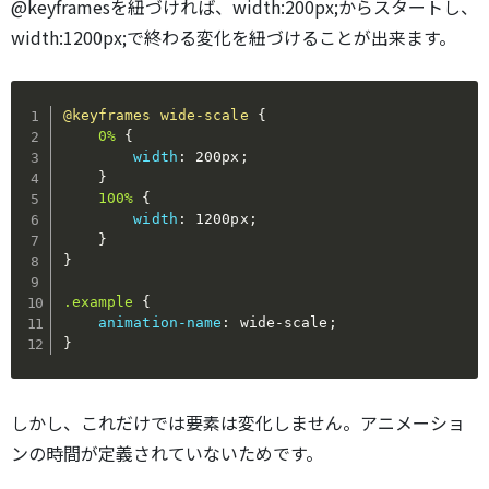
@keyframesを紐づければ、width:200px;からスタートし、
width:1200px;で終わる変化を紐づけることが出来ます。
@keyframes
 wide-scale
{
0%
{
width
:
 200px
;
}
100%
{
width
:
 1200px
;
}
}
.example
{
animation-name
:
 wide-scale
;
}
しかし、これだけでは要素は変化しません。アニメーショ
ンの時間が定義されていないためです。