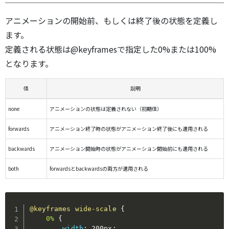
アニメーションの開始前、もしくは終了後の状態を定義し
ます。
定義される状態は@keyframesで指定した0%または100%
となります。
値
説明
none
アニメーションの状態は定義されない（初期値）
forwards
アニメーション終了時の状態がアニメーション終了後にも適用される
backwards
アニメーション開始時の状態がアニメーション開始前にも適用される
both
forwardsとbackwardsの両方が適用される
@keyframes
 wide-scale
{
0%
{
width
:
 200px
;