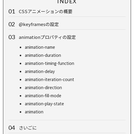
INDEX
CSSアニメーションの概要
@keyframesの設定
animationプロパティの設定
animation-name
animation-duration
animation-timing-function
animation-delay
animation-iteration-count
animation-direction
animation-fill-mode
animation-play-state
animation
さいごに