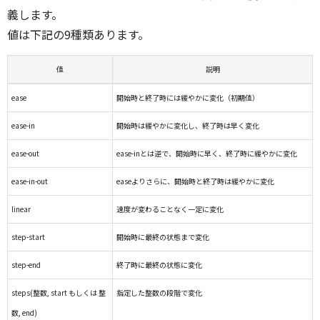
義します。
値は下記の9種類あります。
値
説明
ease
開始時と終了時には緩やかに変化（初期値）
ease-in
開始時は緩やかに変化し、終了時は早く変化
ease-out
ease-inとは逆で、開始時に早く、終了時に緩やかに変化
ease-in-out
easeよりさらに、開始時と終了時は緩やかに変化
linear
速度が変わることなく一定に変化
step-start
開始時に最終の状態まで変化
step-end
終了時に最終の状態に変化
steps(整数, start もしくは 整
指定した整数の段階で変化
数, end)