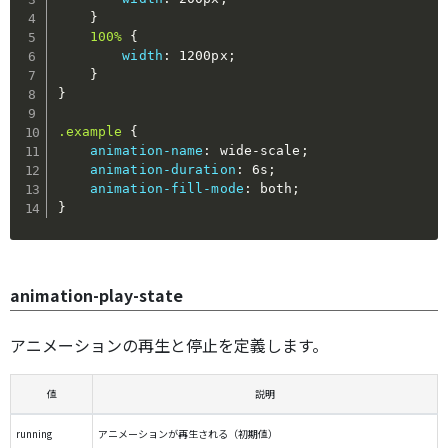
}
100%
{
width
:
 1200px
;
}
}
.example
{
animation-name
:
 wide-scale
;
animation-duration
:
 6s
;
animation-fill-mode
:
 both
;
}
animation-play-state
アニメーションの再生と停止を定義します。
値
説明
running
アニメーションが再生される（初期値）