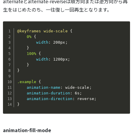
alternateとalternate-reverseは順方向または逆方向から再
生をはじめたのち、一往復し一回再生となります。
@keyframes
 wide-scale
{
0%
{
width
:
 200px
;
}
100%
{
width
:
 1200px
;
}
}
.example
{
animation-name
:
 wide-scale
;
animation-duration
:
 6s
;
animation-direction
:
 reverse
;
}
animation-fill-mode