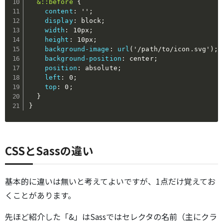
&::before
{
content
:
''
;
display
:
 block
;
width
:
 10px
;
height
:
 10px
;
background-image
:
url
(
'/path/to/icon.svg'
)
;
background-position
:
 center
;
position
:
 absolute
;
left
:
 0
;
top
:
 0
;
}
}
CSSとSassの違い
基本的に違いは無いと考えてよいですが、1点だけ覚えてお
くことがあります。
先ほど紹介した「&」はSassではセレクタの名前（主にクラ