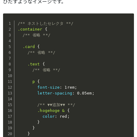
びだすようなイメージです。
/** ネストしたセレクタ **/
.container
{
/** 省略 **/
.card
{
/** 省略 **/
.text
{
/** 省略 **/
p
{
font-size
:
 1rem
;
letter-spacing
:
 0.05em
;
/** ▼▼追加▼▼ **/
.hogehoge &
{
color
:
 red
;
}
}
}