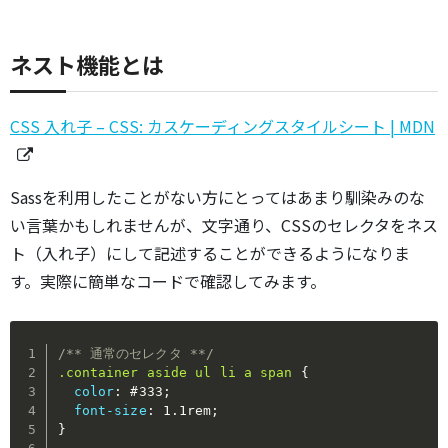
ネスト機能とは
CSS 入れ子 – CSS: カスケーディングスタイルシート | MDN
Sassを利用したことがない方にとってはあまり馴染みのな
い言葉かもしれませんが、文字通り、CSSのセレクタをネス
ト（入れ子）にして記述することができるようになりま
す。実際に簡単なコードで確認してみます。
/** 通常のセレクタ **/
.container aside ul li a span
{
color
:
 #333
;
font-size
:
 1.1rem
;
}