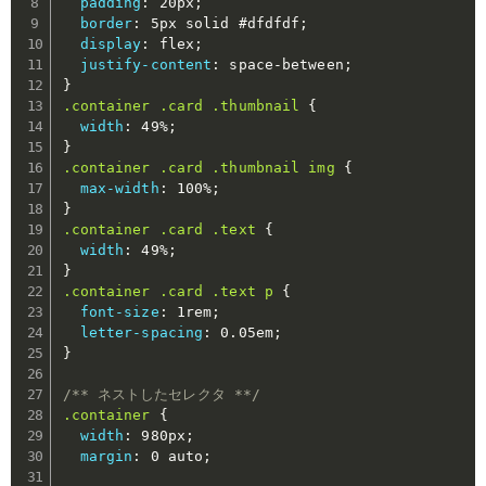
padding
:
 20px
;
border
:
 5px solid #dfdfdf
;
display
:
 flex
;
justify-content
:
 space-between
;
}
.container .card .thumbnail
{
width
:
 49%
;
}
.container .card .thumbnail img
{
max-width
:
 100%
;
}
.container .card .text
{
width
:
 49%
;
}
.container .card .text p
{
font-size
:
 1rem
;
letter-spacing
:
 0.05em
;
}
/** ネストしたセレクタ **/
.container
{
width
:
 980px
;
margin
:
 0 auto
;