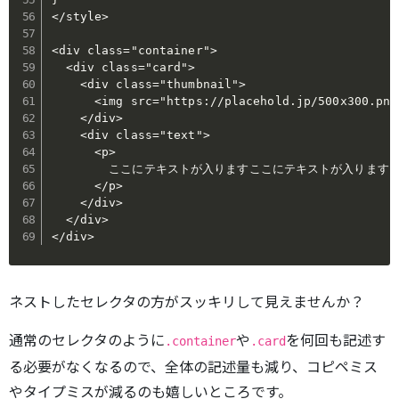
</style>

<div class=
"container"
>

  <div class=
"card"
>

    <div class=
"thumbnail"
>

      <img src=
"https://placehold.jp/500x300.png
    </div>

    <div class=
"text"
>

      <p>

        ここにテキストが入りますここにテキストが入りま
      </p>

    </div>

  </div>

</div>
ネストしたセレクタの方がスッキリして見えませんか？
通常のセレクタのように
や
を何回も記述す
.container
.card
る必要がなくなるので、全体の記述量も減り、コピペミス
やタイプミスが減るのも嬉しいところです。