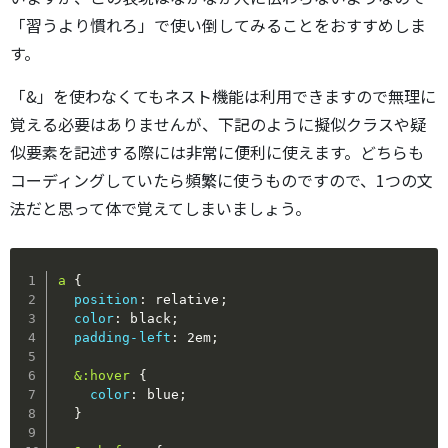
「習うより慣れろ」で使い倒してみることをおすすめしま
す。
「&」を使わなくてもネスト機能は利用できますので無理に
覚える必要はありませんが、下記のように擬似クラスや疑
似要素を記述する際には非常に便利に使えます。どちらも
コーディングしていたら頻繁に使うものですので、1つの文
法だと思って体で覚えてしまいましょう。
a
{
position
:
 relative
;
color
:
 black
;
padding-left
:
 2em
;
&:hover
{
color
:
 blue
;
}