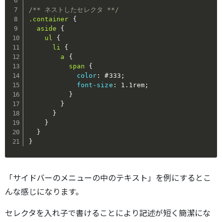
/** ネストしたセレクタ **/
.container
{
aside
{
ul
{
li
{
a
{
span
{
color
:
 #333
;
font-size
:
 1.1rem
;
}
}
}
}
}
}
「サイドバーのメニューの中のテキスト」を例にするとこ
んな感じになります。
セレクタを入れ子で書けることにより記述が短く簡潔にな