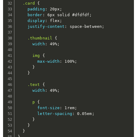
.card
{
padding
:
 20px
;
border
:
 6px solid #dfdfdf
;
display
:
 flex
;
justify-content
:
 space-between
;
.thumbnail
{
width
:
 49%
;
img
{
max-width
:
 100%
;
}
}
.text
{
width
:
 49%
;
p
{
font-size
:
 1rem
;
letter-spacing
:
 0.05em
;
}
}
}
}