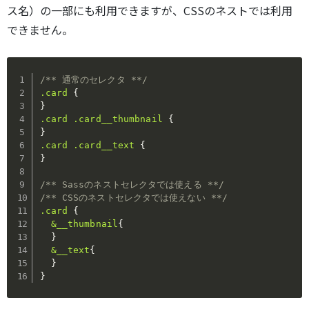
ス名）の一部にも利用できますが、CSSのネストでは利用
できません。
/** 通常のセレクタ **/
.card
{
}
.card .card__thumbnail
{
}
.card .card__text
{
}
/** Sassのネストセレクタでは使える **/
/** CSSのネストセレクタでは使えない **/
.card
{
&__thumbnail
{
}
&__text
{
}
}