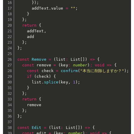
}
)
;
      addText
.
value 
=
""
;
}
}
;
return
{
    addText
,
    add

}
;
}
;
const
Remove
=
(
list
:
 List
[
]
)
=>
{
const
 remove 
=
(
key
:
number
)
:
void
=>
{
const
 check 
=
confirm
(
"本当に削除しますか？"
)
;
if
(
check
)
{
      list
.
splice
(
key
,
1
)
;
}
}
;
return
{
    remove

}
;
}
;
const
Edit
=
(
list
:
 List
[
]
)
=>
{
const
 edit 
=
(
key
:
number
)
:
void
=>
{