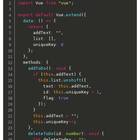
import
 Vue 
from
"vue"
;
export
default
 Vue
.
extend
(
{
data
:
(
)
=>
{
return
{
      addText
:
""
,
      list
:
[
]
,
      uniqueKey
:
0
}
;
}
,
  methods
:
{
addToDo
(
)
:
void
{
if
(
this
.
addText
)
{
this
.
list
.
unshift
(
{
          text
:
this
.
addText
,
          id
:
this
.
uniqueKey 
+
1
,
          flag
:
true
}
)
;
}
this
.
addText 
=
""
;
this
.
uniqueKey
++
;
}
,
deleteToDo
(
id
:
number
)
:
void
{
let
 deleteIndex 
=
""
;