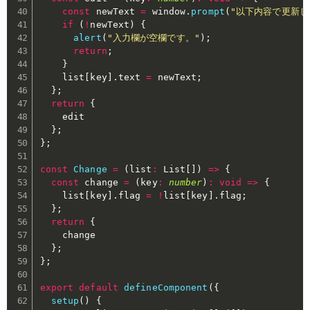
const
 newText 
=
 window
.
prompt
(
"以下内容で更新し
if
(
!
newText
)
{
alert
(
"入力欄が空欄です。"
)
;
return
;
}
    list
[
key
]
.
text 
=
 newText
;
}
;
return
{
    edit

}
;
}
;
const
Change
=
(
list
:
 List
[
]
)
=>
{
const
 change 
=
(
key
:
number
)
:
void
=>
{
    list
[
key
]
.
flag 
=
!
list
[
key
]
.
flag
;
}
;
return
{
    change

}
;
}
;
export
default
defineComponent
(
{
setup
(
)
{