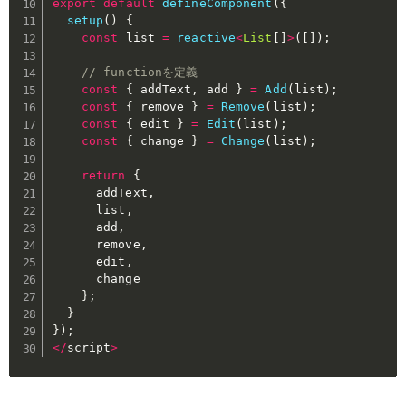
export
default
defineComponent
(
{
setup
(
)
{
const
 list 
=
reactive
<
List
[
]
>
(
[
]
)
;
// functionを定義
const
{
 addText
,
 add 
}
=
Add
(
list
)
;
const
{
 remove 
}
=
Remove
(
list
)
;
const
{
 edit 
}
=
Edit
(
list
)
;
const
{
 change 
}
=
Change
(
list
)
;
return
{
      addText
,
      list
,
      add
,
      remove
,
      edit
,
      change

}
;
}
}
)
;
<
/
script
>