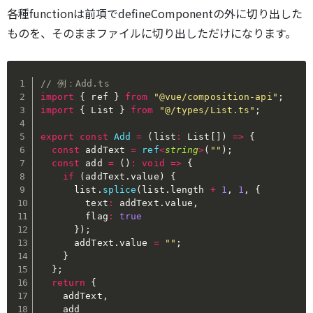
各種functionは前項でdefineComponentの外に切り出した
ものを、そのままファイルに切り出しただけになります。
// 例：Add.ts
import
{
 ref 
}
from
"@vue/composition-api"
;
import
{
 List 
}
from
"@/types/List.ts"
;
export
const
Add
=
(
list
:
 List
[
]
)
=>
{
const
 addText 
=
ref
<
string
>
(
""
)
;
const
 add 
=
(
)
:
void
=>
{
if
(
addText
.
value
)
{
      list
.
splice
(
list
.
length 
+
1
,
1
,
{
        text
:
 addText
.
value
,
        flag
:
true
}
)
;
      addText
.
value 
=
""
;
}
}
;
return
{
    addText
,
    add
