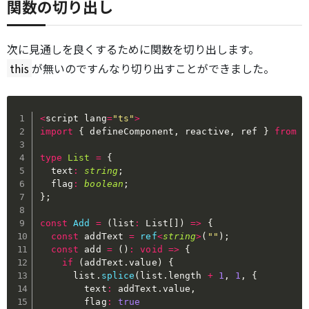
関数の切り出し
次に見通しを良くするために関数を切り出します。
this
が無いのですんなり切り出すことができました。
<
script lang
=
"ts"
>
import
{
 defineComponent
,
 reactive
,
 ref 
}
from
"
type
List
=
{
  text
:
string
;
  flag
:
boolean
;
}
;
const
Add
=
(
list
:
 List
[
]
)
=>
{
const
 addText 
=
ref
<
string
>
(
""
)
;
const
 add 
=
(
)
:
void
=>
{
if
(
addText
.
value
)
{
      list
.
splice
(
list
.
length 
+
1
,
1
,
{
        text
:
 addText
.
value
,
        flag
:
true