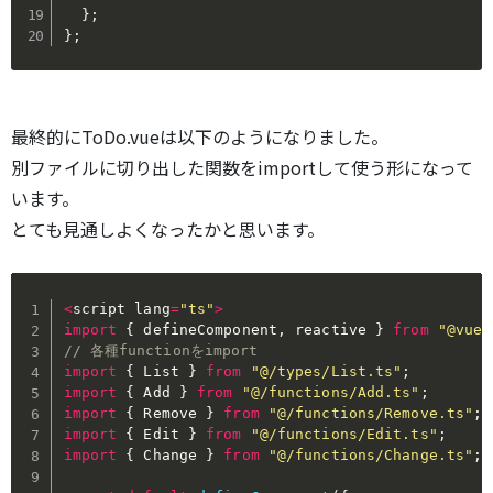
}
;
}
;
最終的にToDo.vueは以下のようになりました。
別ファイルに切り出した関数をimportして使う形になって
います。
とても見通しよくなったかと思います。
<
script lang
=
"ts"
>
import
{
 defineComponent
,
 reactive 
}
from
"@vue/
// 各種functionをimport
import
{
 List 
}
from
"@/types/List.ts"
;
import
{
 Add 
}
from
"@/functions/Add.ts"
;
import
{
 Remove 
}
from
"@/functions/Remove.ts"
;
import
{
 Edit 
}
from
"@/functions/Edit.ts"
;
import
{
 Change 
}
from
"@/functions/Change.ts"
;