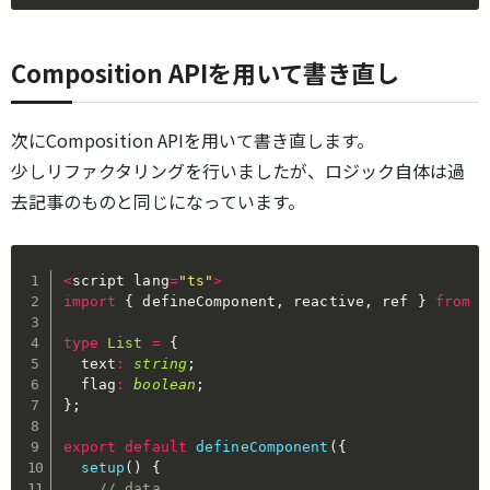
Composition APIを用いて書き直し
次にComposition APIを用いて書き直します。
少しリファクタリングを行いましたが、ロジック自体は過
去記事のものと同じになっています。
<
script lang
=
"ts"
>
import
{
 defineComponent
,
 reactive
,
 ref 
}
from
"
type
List
=
{
  text
:
string
;
  flag
:
boolean
;
}
;
export
default
defineComponent
(
{
setup
(
)
{
// data