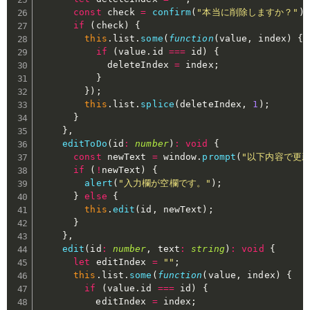
const
 check 
=
confirm
(
"本当に削除しますか？"
)
;
if
(
check
)
{
this
.
list
.
some
(
function
(
value
,
 index
)
{
if
(
value
.
id 
===
 id
)
{
            deleteIndex 
=
 index
;
}
}
)
;
this
.
list
.
splice
(
deleteIndex
,
1
)
;
}
}
,
editToDo
(
id
:
number
)
:
void
{
const
 newText 
=
 window
.
prompt
(
"以下内容で更新
if
(
!
newText
)
{
alert
(
"入力欄が空欄です。"
)
;
}
else
{
this
.
edit
(
id
,
 newText
)
;
}
}
,
edit
(
id
:
number
,
 text
:
string
)
:
void
{
let
 editIndex 
=
""
;
this
.
list
.
some
(
function
(
value
,
 index
)
{
if
(
value
.
id 
===
 id
)
{
          editIndex 
=
 index
;