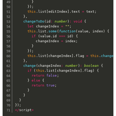
}
}
)
;
this
.
list
[
editIndex
]
.
text 
=
 text
;
}
,
changeToDo
(
id
:
number
)
:
void
{
let
 changeIndex 
=
""
;
this
.
list
.
some
(
function
(
value
,
 index
)
{
if
(
value
.
id 
===
 id
)
{
          changeIndex 
=
 index
;
}
}
)
;
this
.
list
[
changeIndex
]
.
flag 
=
this
.
change
(
}
,
change
(
changeIndex
:
number
)
:
boolean
{
if
(
this
.
list
[
changeIndex
]
.
flag
)
{
return
false
;
}
else
{
return
true
;
}
}
}
}
)
;
<
/
script
>