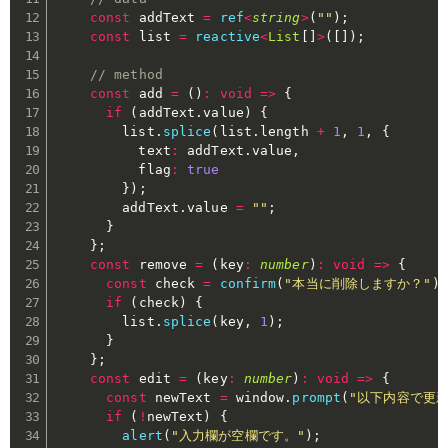
const
 addText 
=
ref
<
string
>
(
""
)
;
const
 list 
=
reactive
<
List
[
]
>
(
[
]
)
;
// method
const
 add 
=
(
)
:
void
=>
{
if
(
addText
.
value
)
{
        list
.
splice
(
list
.
length 
+
1
,
1
,
{
          text
:
 addText
.
value
,
          flag
:
true
}
)
;
        addText
.
value 
=
""
;
}
}
;
const
 remove 
=
(
key
:
number
)
:
void
=>
{
const
 check 
=
confirm
(
"本当に削除しますか？"
)
;
if
(
check
)
{
        list
.
splice
(
key
,
1
)
;
}
}
;
const
 edit 
=
(
key
:
number
)
:
void
=>
{
const
 newText 
=
 window
.
prompt
(
"以下内容で更新
if
(
!
newText
)
{
alert
(
"入力欄が空欄です。"
)
;