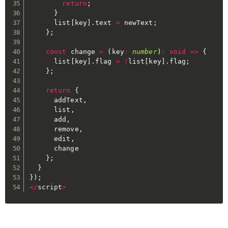
return
;
}
      list
[
key
]
.
text 
=
 newText
;
}
;
const
 change 
=
(
key
:
number
)
:
void
=>
{
      list
[
key
]
.
flag 
=
!
list
[
key
]
.
flag
;
}
;
return
{
      addText
,
      list
,
      add
,
      remove
,
      edit
,
      change

}
;
}
}
)
;
<
/
script
>