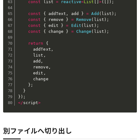
const
 list 
=
reactive
<
List
[
]
>
(
[
]
)
;
const
{
 addText
,
 add 
}
=
Add
(
list
)
;
const
{
 remove 
}
=
Remove
(
list
)
;
const
{
 edit 
}
=
Edit
(
list
)
;
const
{
 change 
}
=
Change
(
list
)
;
return
{
      addText
,
      list
,
      add
,
      remove
,
      edit
,
      change

}
;
}
}
)
;
<
/
script
>
別ファイルへ切り出し