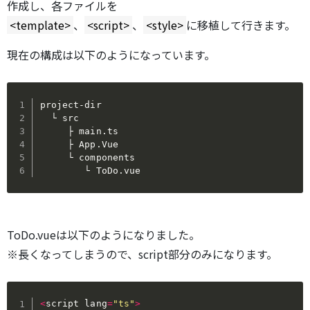
作成し、各ファイルを
<template>
、
<script>
、
<style>
に移植して行きます。
現在の構成は以下のようになっています。
project-dir

  └ src

     ├ main.ts

     ├ App.Vue

     └ components

        └ ToDo.vue
ToDo.vueは以下のようになりました。
※長くなってしまうので、script部分のみになります。
<
script lang
=
"ts"
>