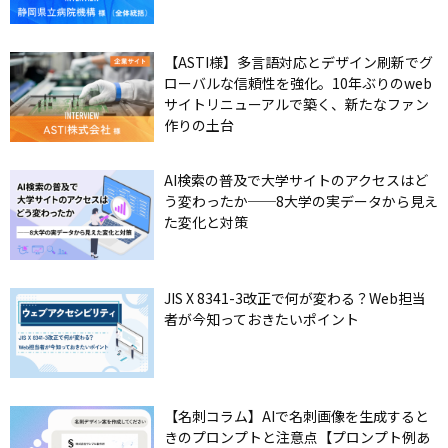
【ASTI様】多言語対応とデザイン刷新でグ
ローバルな信頼性を強化。10年ぶりのweb
サイトリニューアルで築く、新たなファン
作りの土台
AI検索の普及で大学サイトのアクセスはど
う変わったか──8大学の実データから見え
た変化と対策
JIS X 8341-3改正で何が変わる？Web担当
者が今知っておきたいポイント
【名刺コラム】AIで名刺画像を生成すると
きのプロンプトと注意点【プロンプト例あ