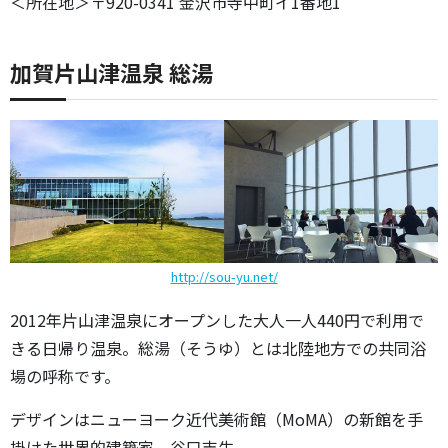
＜所在地＞〒920-0341 金沢市寺中町イ1番地1
加賀片山津温泉 総湯
http://sou-yu.net/
2012年片山津温泉にオープンした大人一人440円で利用で
きる日帰り温泉。総湯（そうゆ）とは北陸地方での共同浴
場の呼称です。
デザインはニューヨーク近代美術館（MoMA）の新館を手
掛けた世界的建築家、谷口吉生。