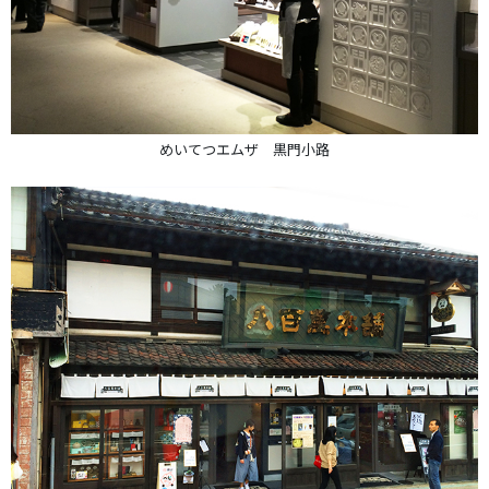
めいてつエムザ 黒門小路