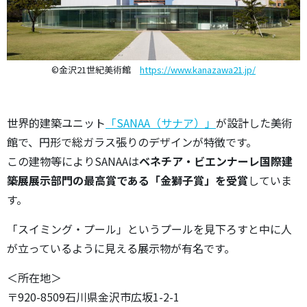
©金沢21世紀美術館
https://www.kanazawa21.jp/
世界的建築ユニット
「SANAA（サナア）」
が設計した美術
館で、円形で総ガラス張りのデザインが特徴です。
この建物等によりSANAAは
ベネチア・ビエンナーレ国際建
築展展示部門の最高賞である「金獅子賞」を受賞
していま
す。
「スイミング・プール」というプールを見下ろすと中に人
が立っているように見える展示物が有名です。
＜所在地＞
〒920-8509石川県金沢市広坂1-2-1