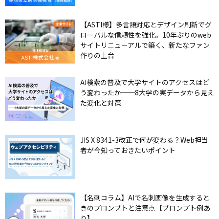
【ASTI様】多言語対応とデザイン刷新でグ
ローバルな信頼性を強化。10年ぶりのweb
サイトリニューアルで築く、新たなファン
作りの土台
AI検索の普及で大学サイトのアクセスはど
う変わったか──8大学の実データから見え
た変化と対策
JIS X 8341-3改正で何が変わる？Web担当
者が今知っておきたいポイント
【名刺コラム】AIで名刺画像を生成すると
きのプロンプトと注意点【プロンプト例あ
り】