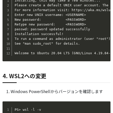
Installing, this may take a few minutes...

Please create a default UNIX user account. The u
For more information visit: https://aka.ms/wsluse
Enter new UNIX username: <USERNAME>

New password:            <PASSWORD>

Retype new password:     <PASSWORD>

passwd: password updated successfully

Installation successful!

To run a command as administrator (user "root"),
See "man sudo_root" for details.

Welcome to Ubuntu 20.04 LTS (GNU/Linux 4.19.84-m
4. WSL2への変更
Windows PowerShellからバージョンを確認します
PS> wsl -l -v
