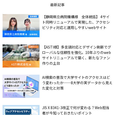
最新記事
【静岡県立病院機構様 全体統括】 4サイ
ト同時リニューアルで実現した、アクセシ
ビリティ対応と運用しやすいwebサイト
【ASTI様】多言語対応とデザイン刷新でグ
ローバルな信頼性を強化。10年ぶりのweb
サイトリニューアルで築く、新たなファン
作りの土台
AI検索の普及で大学サイトのアクセスはど
う変わったか──8大学の実データから見え
た変化と対策
JIS X 8341-3改正で何が変わる？Web担当
者が今知っておきたいポイント