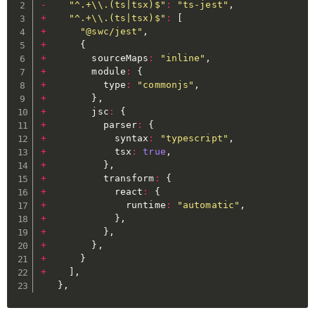
-
"^.+\\.(ts|tsx)$"
:
"ts-jest"
,
+
"^.+\\.(ts|tsx)$"
:
[
+
"@swc/jest"
,
+
{
+
        sourceMaps
:
"inline"
,
+
        module
:
{
+
          type
:
"commonjs"
,
+
}
,
+
        jsc
:
{
+
          parser
:
{
+
            syntax
:
"typescript"
,
+
            tsx
:
true
,
+
}
,
+
          transform
:
{
+
            react
:
{
+
              runtime
:
"automatic"
,
+
}
,
+
}
,
+
}
,
+
}
+
]
,
}
,