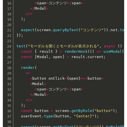
<
span
>
コンテンツ
<
/
span
>
<
/
Modal
>
<
/
>
)
;
expect
(
screen
.
queryByText
(
"コンテンツ"
)
)
.
not
.
toB
}
)
;
test
(
"モーダルを開くとモーダルが表示される"
,
async
(
)
=
const
{
 result 
}
=
renderHook
(
(
)
=>
useModal
(
)
const
[
Modal
,
 open
]
=
 result
.
current
;
render
(
<
>
<
button onClick
=
{
open
}
>
<
/
button
>
<
Modal
>
<
span
>
コンテンツ
<
/
span
>
<
/
Modal
>
<
/
>
)
;
const
 button 
=
 screen
.
getByRole
(
"button"
)
;
  userEvent
.
type
(
button
,
"{enter}"
)
;
expect
(
screen
.
getByText
(
"コンテンツ"
)
)
.
toBeInThe