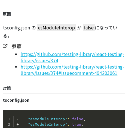
原因
tsconfig.json の
esModuleInterop
が
false
になってい
る。
参照
https://github.com/testing-library/react-testing-
library/issues/374
https://github.com/testing-library/react-testing-
library/issues/374#issuecomment-494203061
対策
tsconfig.json
-    
"esModuleInterop"
:
false
,
+    
"esModuleInterop"
:
true
,