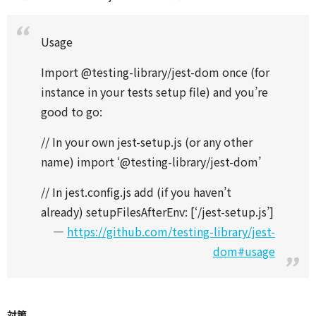
Usage
Import @testing-library/jest-dom once (for
instance in your tests setup file) and you’re
good to go:
// In your own jest-setup.js (or any other
name) import ‘@testing-library/jest-dom’
// In jest.config.js add (if you haven’t
already) setupFilesAfterEnv: [‘/jest-setup.js’]
https://github.com/testing-library/jest-
dom#usage
対策