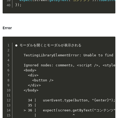
}
)
;
Error
● モーダルを開くとモーダルが表示される

    TestingLibraryElementError: Unable to find 
    Ignored nodes: comments, <script />, <style /
    <body>

      <div>

        <button />

      </div>

    </body>

      34 |   userEvent.type(button, "{enter}");

      35 |

    > 36 |   expect(screen.getByText("コンテンツ"))
         |                 ^
