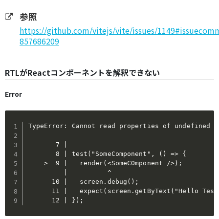
参照
https://github.com/vitejs/vite/issues/1149#issuecom
857686209
RTLがReactコンポーネントを解釈できない
Error
TypeError: Cannot read properties of undefined (
       7 |

       8 | test("SomeComponent", () => {

    >  9 |   render(<SomeCOmponent />);

         |          ^

      10 |   screen.debug();

      11 |   expect(screen.getByText("Hello Test
      12 | });