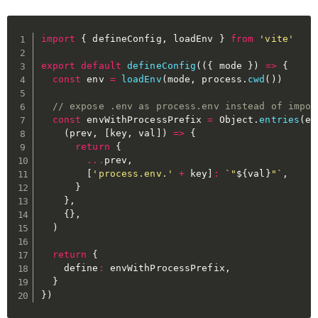
import
{
 defineConfig
,
 loadEnv 
}
from
'vite'
export
default
defineConfig
(
(
{
 mode 
}
)
=>
{
const
 env 
=
loadEnv
(
mode
,
 process
.
cwd
(
)
)
// expose .env as process.env instead of impor
const
 envWithProcessPrefix 
=
 Object
.
entries
(
en
(
prev
,
[
key
,
 val
]
)
=>
{
return
{
...
prev
,
[
'process.env.'
+
 key
]
:
`
"
${
val
}
"
`
,
}
}
,
{
}
,
)
return
{
    define
:
 envWithProcessPrefix
,
}
}
)