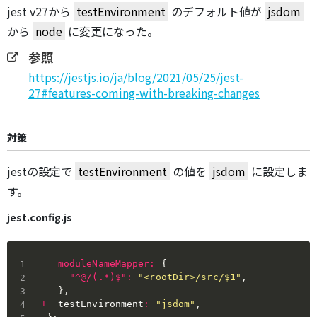
jest v27から
testEnvironment
のデフォルト値が
jsdom
から
node
に変更になった。
参照
https://jestjs.io/ja/blog/2021/05/25/jest-
27#features-coming-with-breaking-changes
対策
jestの設定で
testEnvironment
の値を
jsdom
に設定しま
す。
jest.config.js
moduleNameMapper
:
{
"^@/(.*)$"
:
"<rootDir>/src/$1"
,
}
,
+
  testEnvironment
:
"jsdom"
,