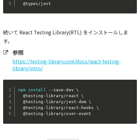
  @types/jest
続いて React Testing Library(RTL) をインストールしま
す。
参照
https://testing-library.com/docs/react-testing-
library/intro/
npm
install
 --save-dev 
\
  @testing-library/react 
\
  @testing-library/jest-dom 
\
  @testing-library/react-hooks 
\
  @testing-library/user-event