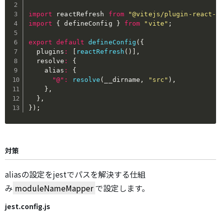
import
 reactRefresh 
from
"@vitejs/plugin-react-r
import
{
 defineConfig 
}
from
"vite"
;
export
default
defineConfig
(
{
  plugins
:
[
reactRefresh
(
)
]
,
  resolve
:
{
    alias
:
{
"@"
:
resolve
(
__dirname
,
"src"
)
,
}
,
}
,
}
)
;
対策
aliasの設定をjestでパスを解決する仕組
み
moduleNameMapper
で設定します。
jest.config.js