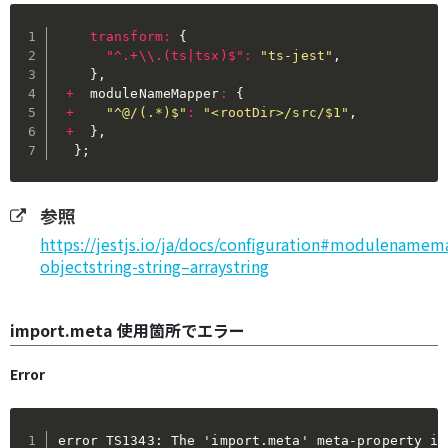
transform
:
{
"^.+\\.(ts|tsx)$"
:
"ts-jest"
,
}
,
+
  moduleNameMapper
:
{
+
"^@/(.*)$"
:
"<rootDir>/src/$1"
,
+
}
,
}
;
参照
https://jestjs.io/ja/docs/configuration#modulenamem
objectstring-string–arraystring
import.meta 使用箇所でエラー
Error
error TS1343: The 'import.meta' meta-property is