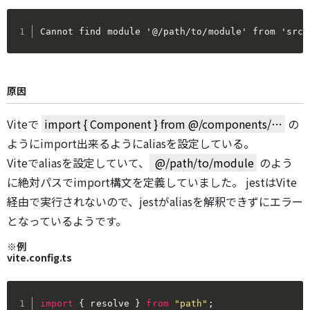
Cannot find module '@/path/to/module' from 'src/
原因
Viteで
import { Component } from @/components/…
の
ようにimport出来るようにaliasを設定している。
Viteでaliasを設定していて、
@/path/to/module
のよう
に絶対パスでimport構文を定義していました。 jestはVite
経由で実行されないので、jestがaliasを解釈できずにエラー
となっているようです。
※例
vite.config.ts
import
{
 resolve 
}
from
"path"
;