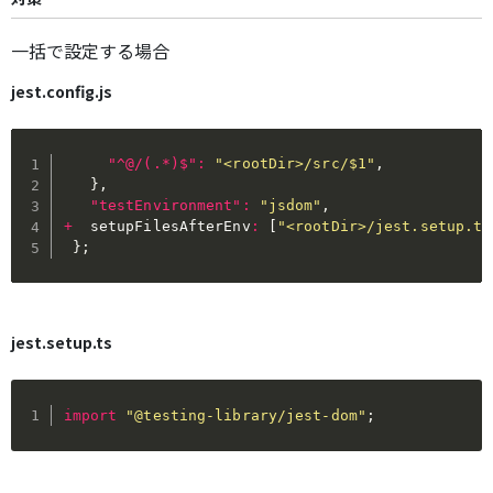
一括で設定する場合
jest.config.js
"^@/(.*)$"
:
"<rootDir>/src/$1"
,
}
,
"testEnvironment"
:
"jsdom"
,
+
  setupFilesAfterEnv
:
[
"<rootDir>/jest.setup.ts
}
;
jest.setup.ts
import
"@testing-library/jest-dom"
;