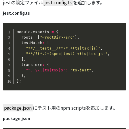
jestの設定ファイル
jest.config.ts
を追加します。
jest.config.ts
module
.
exports 
=
{
  roots
:
[
"<rootDir>/src"
]
,
  testMatch
:
[
"**/__tests__/**/*.+(ts|tsx|js)"
,
"**/?(*.)+(spec|test).+(ts|tsx|js)"
,
]
,
  transform
:
{
"^.+\\.(ts|tsx)$"
:
"ts-jest"
,
}
,
}
;
package.json
にテスト用のnpm scriptsを追加します。
package.json