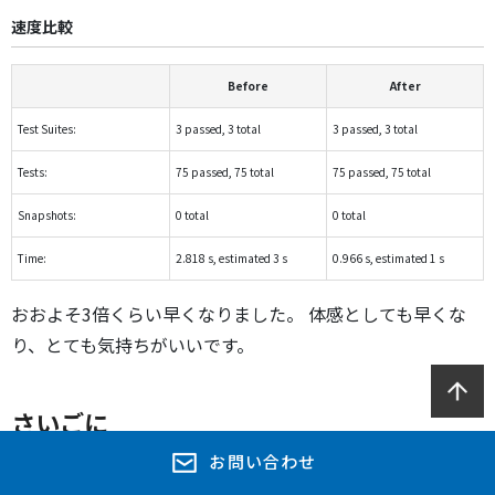
速度比較
Before
After
Test Suites:
3 passed, 3 total
3 passed, 3 total
Tests:
75 passed, 75 total
75 passed, 75 total
Snapshots:
0 total
0 total
Time:
2.818 s, estimated 3 s
0.966 s, estimated 1 s
おおよそ3倍くらい早くなりました。 体感としても早くな
り、とても気持ちがいいです。
さいごに
お問い合わせ
簡易的ですが、React Testing Library（RTL）を導入してみ