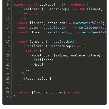
export
const
 useModal 
=
(
)
:
readonly
[
(
{
 children 
}
:
 RenderProps
)
=>
JSX
.
Element
,
(
)
=>
void
]
=>
{
const
[
isOpen
,
 setIsOpen
]
=
useState
(
false
)
;
const
 open 
=
useCallback
(
(
)
=>
setIsOpen
(
true
)
const
 close 
=
useCallback
(
(
)
=>
setIsOpen
(
fals
const
 Component 
=
useCallback
(
(
{
 children 
}
:
 RenderProps
)
=>
{
return
(
<
Modal open
=
{
isOpen
}
 onClose
=
{
close
}
>
{
children
}
<
/
Modal
>
)
;
}
,
[
close
,
 isOpen
]
)
;
return
[
Component
,
 open
]
as
const
;
}
;