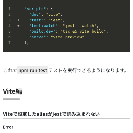
"scripts"
:
{
"dev"
:
"vite"
,
+    
"test"
:
"jest"
,
+    
"test:watch"
:
"jest --watch"
,
"build:dev"
:
"tsc && vite build"
,
"serve"
:
"vite preview"
}
,
これで
npm run test
テストを実行できるようになります。
Vite編
Viteで設定したaliasがjestで読み込まれない
Error