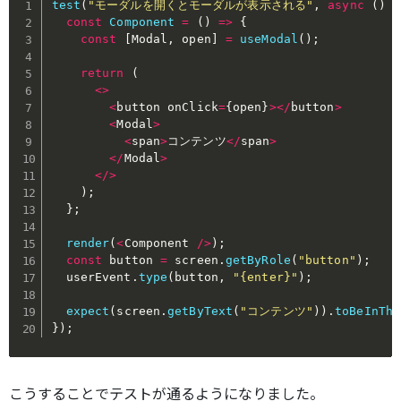
test
(
"モーダルを開くとモーダルが表示される"
,
async
(
)
=
const
Component
=
(
)
=>
{
const
[
Modal
,
 open
]
=
useModal
(
)
;
return
(
<
>
<
button onClick
=
{
open
}
>
<
/
button
>
<
Modal
>
<
span
>
コンテンツ
<
/
span
>
<
/
Modal
>
<
/
>
)
;
}
;
render
(
<
Component 
/
>
)
;
const
 button 
=
 screen
.
getByRole
(
"button"
)
;
  userEvent
.
type
(
button
,
"{enter}"
)
;
expect
(
screen
.
getByText
(
"コンテンツ"
)
)
.
toBeInThe
}
)
;
こうすることでテストが通るようになりました。