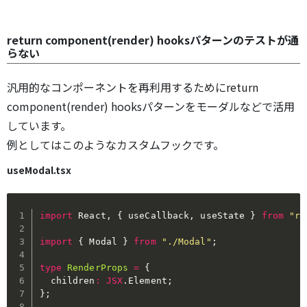
return component(render) hooksパターンのテストが通
らない
汎用的なコンポーネントを再利用するためにreturn
component(render) hooksパターンをモーダルなどで活用
しています。
例としてはこのようなカスタムフックです。
useModal.tsx
import
 React
,
{
 useCallback
,
 useState 
}
from
"re
import
{
 Modal 
}
from
"./Modal"
;
type
RenderProps
=
{
  children
:
JSX
.
Element
;
}
;