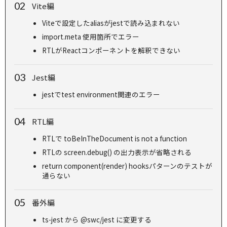
Vite編
Viteで設定したaliasがjestで読み込まれない
import.meta 使用箇所でエラー
RTLがReactコンポーネントを解釈できない
Jest編
jestでtest environment関連のエラー
RTL編
RTLで toBeInTheDocument is not a function
RTLの screen.debug() の出力表示が省略される
return component(render) hooksパターンのテストが
通らない
番外編
ts-jest から @swc/jest に変更する