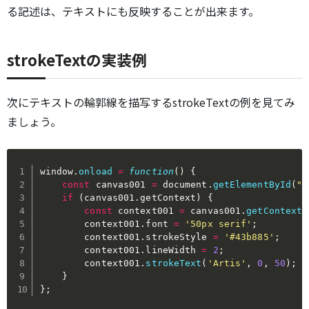
る記述は、テキストにも反映することが出来ます。
strokeTextの実装例
次にテキストの輪郭線を描写するstrokeTextの例を見てみ
ましょう。
window
.
onload
=
function
(
)
{
const
 canvas001 
=
 document
.
getElementById
(
"c
if
(
canvas001
.
getContext
)
{
const
 context001 
=
 canvas001
.
getContext
(
        context001
.
font 
=
'50px serif'
;
        context001
.
strokeStyle 
=
'#43b885'
;
        context001
.
lineWidth 
=
2
;
        context001
.
strokeText
(
'Artis'
,
0
,
50
)
;
}
}
;