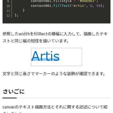
        context001
.
fillStyle 
=
'#0069b3'
;
        context001
.
fillText
(
'Artis'
,
0
,
50
)
;
}
}
;
参照したwidthをfillRectの横幅に入力して、描画したテキ
ストと同じ幅の短径を描いています。
文字と同じ長さでマーカーのような装飾が確認できます。
さいごに
canvasのテキスト描画方法とそれに関する記述について紹