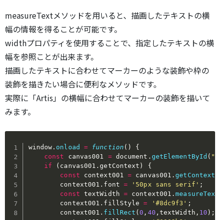
measureTextメソッドを用いると、描画したテキストの横
幅の情報を得ることが可能です。
widthプロパティを使用することで、指定したテキストの横
幅を参照ことが出来ます。
描画したテキストに合わせてマーカーのような装飾や枠の
装飾を描きたい場合に便利なメソッドです。
実際に「Artis」の横幅に合わせてマーカーの装飾を描いて
みます。
window
.
onload
=
function
(
)
{
const
 canvas001 
=
 document
.
getElementById
(
"c
if
(
canvas001
.
getContext
)
{
const
 context001 
=
 canvas001
.
getContext
(
        context001
.
font 
=
'50px sans serif'
;
const
 textWidth 
=
 context001
.
measureText
        context001
.
fillStyle 
=
'#8dc9f3'
;
        context001
.
fillRect
(
0
,
40
,
textWidth
,
10
)
;