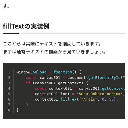
す。
fillTextの実装例
ここからは実際にテキストを描画していきます。
まずは通常テキストの描画から見ていきましょう。
window
.
onload
=
function
(
)
{
const
 canvas001 
=
 document
.
getElementById
(
"c
if
(
canvas001
.
getContext
)
{
const
 context001 
=
 canvas001
.
getContext
(
        context001
.
font 
=
'50px Roboto medium'
;
        context001
.
fillText
(
'Artis'
,
0
,
50
)
;
}
}
;