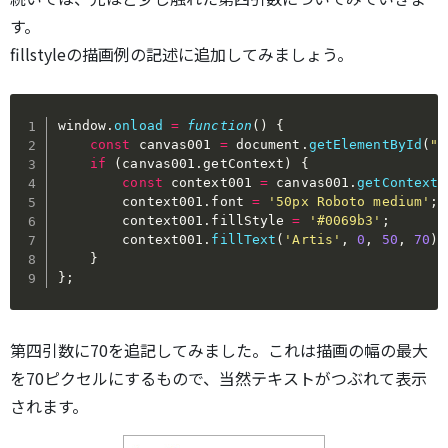
す。
fillstyleの描画例の記述に追加してみましょう。
window
.
onload
=
function
(
)
{
const
 canvas001 
=
 document
.
getElementById
(
"c
if
(
canvas001
.
getContext
)
{
const
 context001 
=
 canvas001
.
getContext
(
        context001
.
font 
=
'50px Roboto medium'
;
        context001
.
fillStyle 
=
'#0069b3'
;
        context001
.
fillText
(
'Artis'
,
0
,
50
,
70
)
;
}
}
;
第四引数に70を追記してみました。これは描画の幅の最大
を70ピクセルにするもので、当然テキストがつぶれて表示
されます。