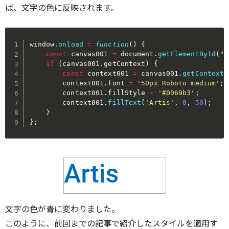
ば、文字の色に反映されます。
window
.
onload
=
function
(
)
{
const
 canvas001 
=
 document
.
getElementById
(
"c
if
(
canvas001
.
getContext
)
{
const
 context001 
=
 canvas001
.
getContext
(
        context001
.
font 
=
'50px Roboto medium'
;
        context001
.
fillStyle 
=
'#0069b3'
;
        context001
.
fillText
(
'Artis'
,
0
,
50
)
;
}
}
;
文字の色が青に変わりました。
このように、前回までの記事で紹介したスタイルを適用す