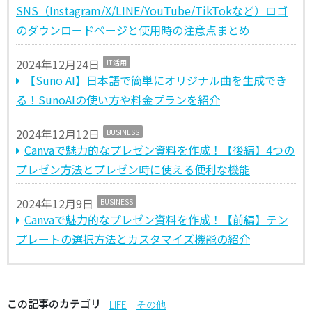
SNS（Instagram/X/LINE/YouTube/TikTokなど）ロゴ
のダウンロードページと使用時の注意点まとめ
2024年12月24日
IT活用
【Suno AI】日本語で簡単にオリジナル曲を生成でき
る！SunoAIの使い方や料金プランを紹介
2024年12月12日
BUSINESS
Canvaで魅力的なプレゼン資料を作成！【後編】4つの
プレゼン方法とプレゼン時に使える便利な機能
2024年12月9日
BUSINESS
Canvaで魅力的なプレゼン資料を作成！【前編】テン
プレートの選択方法とカスタマイズ機能の紹介
この記事のカテゴリ
LIFE
その他