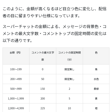
このように、金額が高くなるほど目立つ色に変化し、配信
者の目に留まりやすい仕様になっています。
スーパーチャットの金額による、メッセージの背景色・コ
メントの最大文字数・コメントトップの固定時間の変化は
以下の通りです。
金額（円）
コメントの最大文字
コメントの固定時間
色
数
（分）
100～199
0
固定無し
青
200～499
50
固定無し
水色
500～999
150
2
黄緑
1,000～1,999
200
5
黄
2,000～4,999
225
10
橙