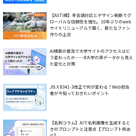
【ASTI様】多言語対応とデザイン刷新でグ
ローバルな信頼性を強化。10年ぶりのweb
サイトリニューアルで築く、新たなファン
作りの土台
AI検索の普及で大学サイトのアクセスはど
う変わったか──8大学の実データから見え
た変化と対策
JIS X 8341-3改正で何が変わる？Web担当
者が今知っておきたいポイント
【名刺コラム】AIで名刺画像を生成すると
きのプロンプトと注意点【プロンプト例あ
り】