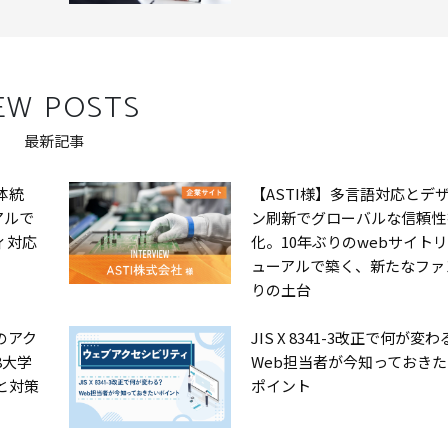
EW POSTS
最新記事
体統
【ASTI様】多言語対応とデ
アルで
ン刷新でグローバルな信頼性
ィ対応
化。10年ぶりのwebサイト
ューアルで築く、新たなファ
りの土台
のアク
JIS X 8341-3改正で何が変
8大学
Web担当者が今知っておきた
と対策
ポイント