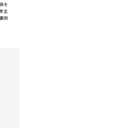
長を
家主
裏側