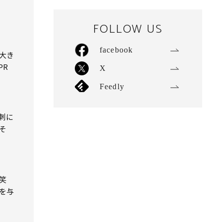
FOLLOW US
facebook
大き
PR
X
Feedly
名刺に
そ
笑
を与