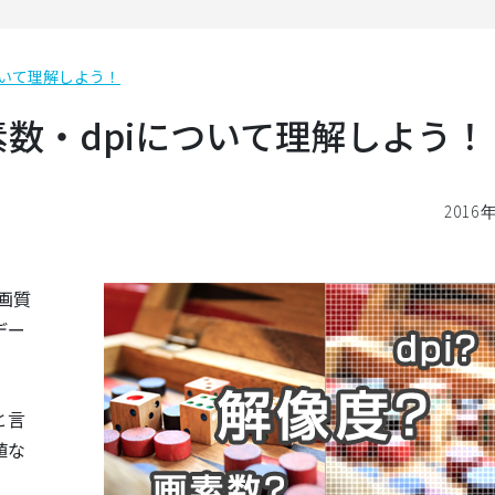
ついて理解しよう！
数・dpiについて理解しよう！
2016
画質
デー
と言
値な