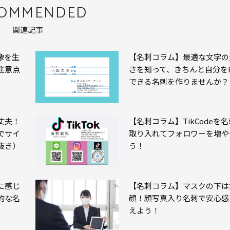
COMMENDED
関連記事
像を生
【名刺コラム】最適な文字の
注意点
さを知って、きちんと自分を
できる名刺を作りませんか？
丈夫！
【名刺コラム】TikCodeを
でサイ
取り入れてフォロワーを増や
抜き）
う！
に感じ
【名刺コラム】マスクの下は
的な名
顔！顔写真入り名刺で安心感
えよう！