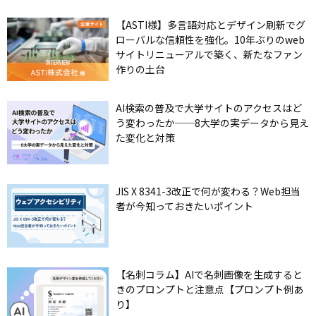
【ASTI様】多言語対応とデザイン刷新でグ
ローバルな信頼性を強化。10年ぶりのweb
サイトリニューアルで築く、新たなファン
作りの土台
AI検索の普及で大学サイトのアクセスはど
う変わったか──8大学の実データから見え
た変化と対策
JIS X 8341-3改正で何が変わる？Web担当
者が今知っておきたいポイント
【名刺コラム】AIで名刺画像を生成すると
きのプロンプトと注意点【プロンプト例あ
り】