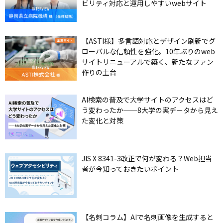
ビリティ対応と運用しやすいwebサイト
【ASTI様】多言語対応とデザイン刷新でグ
ローバルな信頼性を強化。10年ぶりのweb
サイトリニューアルで築く、新たなファン
作りの土台
AI検索の普及で大学サイトのアクセスはど
う変わったか──8大学の実データから見え
た変化と対策
JIS X 8341-3改正で何が変わる？Web担当
者が今知っておきたいポイント
【名刺コラム】AIで名刺画像を生成すると