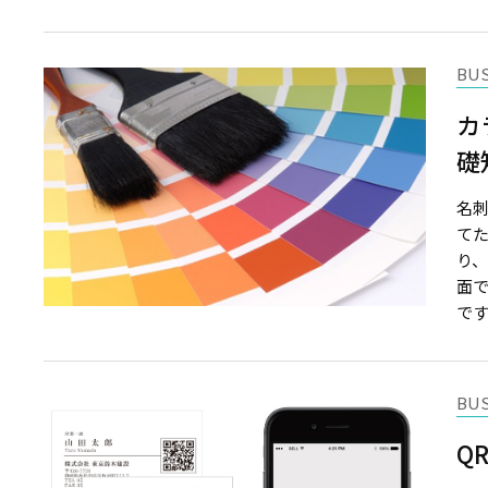
BU
カ
礎
名
て
り
面
です。
BU
Q