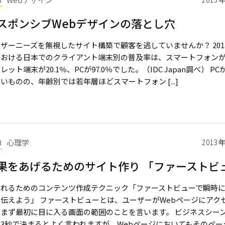
スポンシブWebデザインの落とし穴
ザーニーズを無視したサイト構築で顧客を逃していませんか？ 201
おける日本でのクライアント端末別の普及率は、スマートフォンが4
レット端末が20.1％、PCが97.0％でした。（IDC Japan調べ） P
いものの、年齢別では若年層ほどスマートフォン [...]
B
心理学
2013
果をあげるためのサイト作り 「ファーストビ
まれるためのコンテンツ作成テクニック「ファーストビューで瞬時
伝えよう」 ファーストビューとは、ユーザーがWebページにアク
、まず最初に目に入る画面の範囲のことを言います。 ビジネスシー
3秒で決まるとよく言われますが、Webページにおいてもそのペー