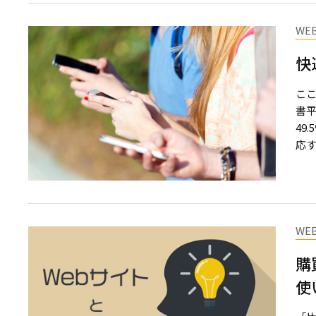
WE
快
こ
書平
49
応す
WE
購
使