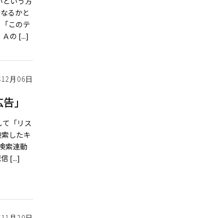
いという方
になるかと
 「このテ
[...]
年12月06日
広告」
して「リス
検索したキ
る検索連動
...]
年11月20日