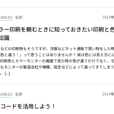
SINESS
名刺
2014
ラー印刷を頼むときに知っておきたい印刷と
知識
刺などの印刷物もそうですが、洋服などネット通販で買い物をした
た色と違う！」って思うことはありませんか？ 実は色には見え方に
、印刷色とカラーモニターの画面で見た時の色が違うだけでなく、
でもモニターの製造会社や機種、設定などによって違ってきてしま
 [...]
SINESS
名刺
2014
Rコードを活用しよう！