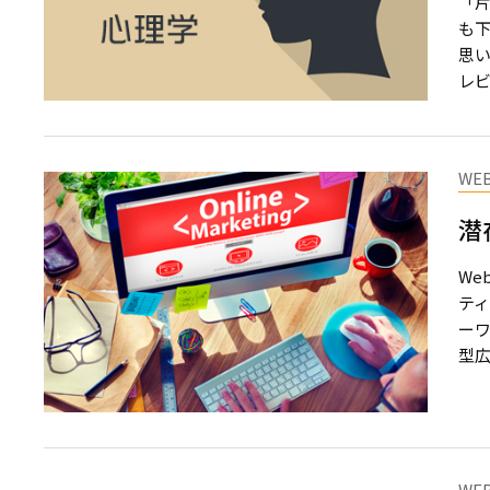
「
も
思い
レビ
WE
潜
W
テ
ーワ
型広
WE