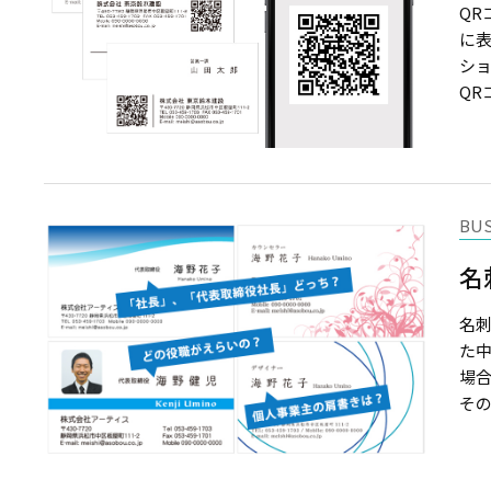
Q
に
シ
QR
BU
名
名
た中
場合
その