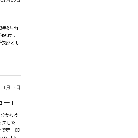
3年6月時
9.8％、
Cが依然とし
年11月13日
ュー」
に分かりや
セスした
ンで第一印
ジを見る