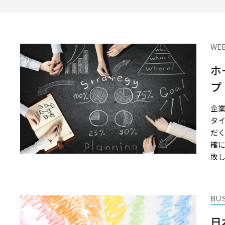
WE
ホ
プ
企
タ
だ
確
敗しな
BU
日