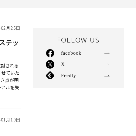
年02月25日
FOLLOW US
ステッ
facebook
X
検討される
させていた
Feedly
べき点が明
ーアルを失
年01月19日