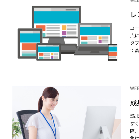
レ
ユー
点に
タブ
て高
WE
成
読
すく
際
象は