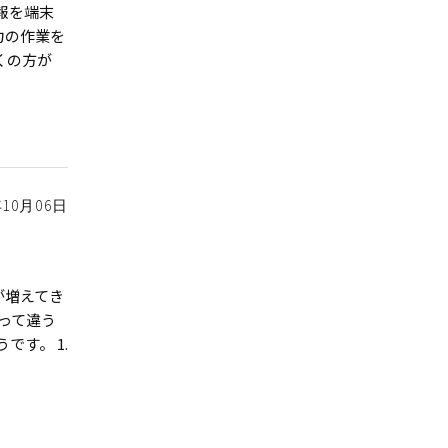
報を端末
力の作業を
くの方が
年10月06日
が増えてき
って違う
す。 1.