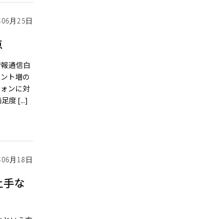
年06月25日
点
情報通信白
イント増の
フォンに対
[...]
年06月18日
上手な