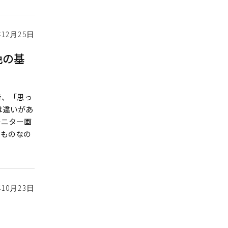
年12月25日
色の基
時、「思っ
は違いがあ
モニター画
うものなの
年10月23日