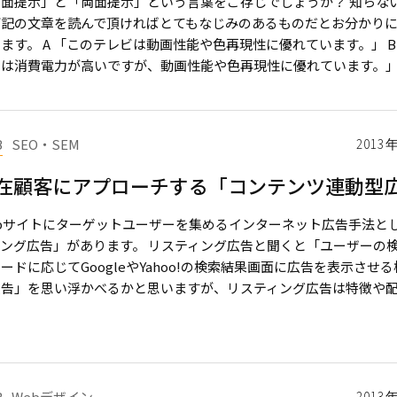
片面提示」と「両面提示」という言葉をご存じでしょうか？ 知らな
下記の文章を読んで頂ければとてもなじみのあるものだとお分かり
ます。 A 「このテレビは動画性能や色再現性に優れています。」 B
は消費電力が高いですが、動画性能や色再現性に優れています。」 Ａの 
B
SEO・SEM
2013
在顧客にアプローチする「コンテンツ連動型
ebサイトにターゲットユーザーを集めるインターネット広告手法と
ィング広告」があります。 リスティング広告と聞くと「ユーザーの
ードに応じてGoogleやYahoo!の検索結果画面に広告を表示させ
告」を思い浮かべるかと思いますが、リスティング広告は特徴や配信 [
B
Webデザイン
2013