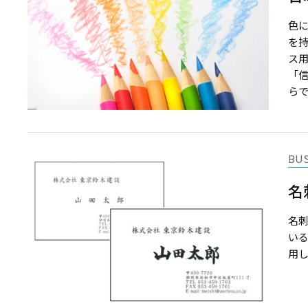
色
を
ス
「
らです
BU
名
名
い
用し